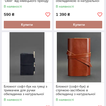
"Deer" від німецького бренду
обкладинкою із натуральної
Troika
шкіри закривається на кнопку
В наявності
В наявності
590
1 390
₴
₴
Купити
Купити
Блокнот софт-бук на гумці з
Блокнот (софт-бук) зі
тримачем для ручки
стрічкою-застібкою в
обкладинка з натуральної
обкладинці з натуральної
шкіри Crazy Horse
шкіри
В наявності
В наявності