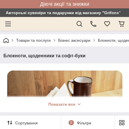
Діючі акції та знижки
Авторські сувеніри та подарунки від магазину "Grifons"
Товари та послуги
Бізнес аксесуари
Блокноти, щоде
Блокноти, щоденники та софт-буки
Показати все
Сортування
0
Фільтри