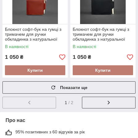
Блокнот софт-бук на гумці з
Блокнот софт-бук на гумці з
тримачем для ручки
тримачем для ручки
обкладинка з натуральної
обкладинка з натуральної
шкіри Crazy Horse Світло-
шкіри Crazy Horse Чорний
В наявності
В наявності
коричневий
1 050
1 050
₴
₴
Купити
Купити
Показати ще
1
/ 2
Про нас
95% позитивних з 60 відгуків за рік