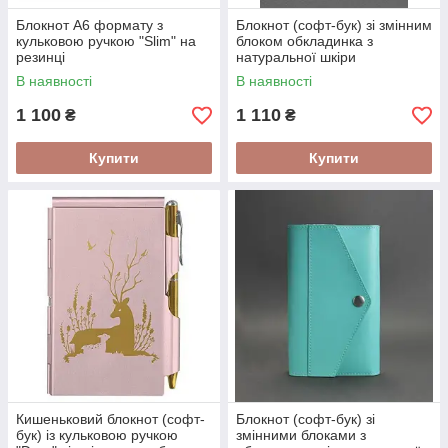
Блокнот А6 формату з
Блокнот (софт-бук) зі змінним
кульковою ручкою "Slim" на
блоком обкладинка з
резинці
натуральної шкіри
закривається на магнітні
В наявності
В наявності
кнопки
1 100
1 110
₴
₴
Купити
Купити
Кишеньковий блокнот (софт-
Блокнот (софт-бук) зі
бук) із кульковою ручкою
змінними блоками з