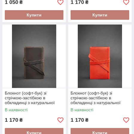
1 050
1 170
₴
₴
Купити
Купити
Блокнот (софт-бук) зі
Блокнот (софт-бук) зі
стрічкою-застібкою в
стрічкою-застібкою в
обкладинці з натуральної
обкладинці з натуральної
шкіри Темно-коричневий
шкіри Кораловий
В наявності
В наявності
1 170
1 170
₴
₴
Купити
Купити