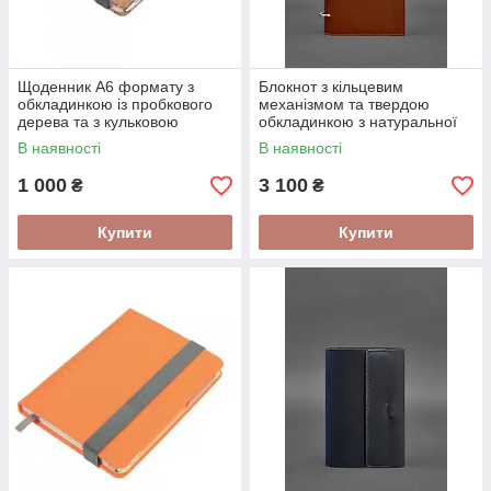
Щоденник А6 формату з
Блокнот з кільцевим
обкладинкою із пробкового
механізмом та твердою
дерева та з кульковою
обкладинкою з натуральної
ручкою "Slim" від німецького
шкіри
В наявності
В наявності
бренду Troika
1 000
3 100
₴
₴
Купити
Купити