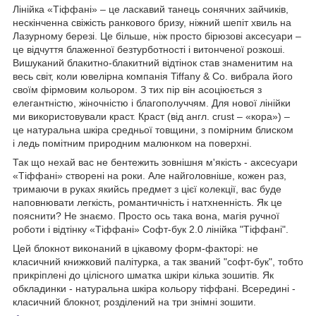
Лінійка «Тіффані» – це ласкавий танець сонячних зайчиків,
нескінченна свіжість ранкового бризу, ніжний шепіт хвиль на
Лазурному березі. Це більше, ніж просто бірюзові аксесуари –
це відчуття блаженної безтурботності і витонченої розкоші.
Вишуканий блакитно-блакитний відтінок став знаменитим на
весь світ, коли ювелірна компанія Tiffany & Co. вибрала його
своїм фірмовим кольором. З тих пір він асоціюється з
елегантністю, жіночністю і благополуччям. Для нової лінійки
ми використовували краст. Краст (від англ. crust – «кора») –
це натуральна шкіра средньої товщини, з помірним блиском
і ледь помітним природним малюнком на поверхні.
Так що нехай вас не бентежить зовнішня м'якість - аксесуари
«Тіффані» створені на роки. Але найголовніше, кожен раз,
тримаючи в руках якийсь предмет з цієї колекції, вас буде
наповнювати легкість, романтичність і натхненність. Як це
пояснити? Не знаємо. Просто ось така вона, магія ручної
роботи і відтінку «Тіффані» Софт-бук 2.0 лінійка "Тіффані".
Цей блокнот виконаний в цікавому форм-факторі: не
класичний книжковий палітурка, а так званий "софт-бук", тобто
прикріплені до цілісного шматка шкіри кілька зошитів. Як
обкладинки - натуральна шкіра кольору тіффані. Всередині -
класичний блокнот, розділений на три знімні зошити.