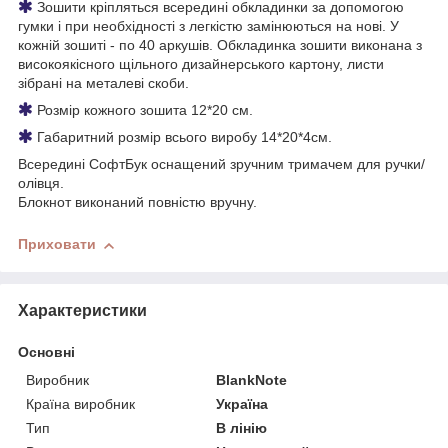
Зошити кріпляться всередині обкладинки за допомогою
гумки і при необхідності з легкістю замінюються на нові. У
кожній зошиті - по 40 аркушів. Обкладинка зошити виконана з
високоякісного щільного дизайнерського картону, листи
зібрані на металеві скоби.
Розмір кожного зошита 12*20 см.
Габаритний розмір всього виробу 14*20*4см.
Всередині СофтБук оснащений зручним тримачем для ручки/
олівця.
Блокнот виконаний повністю вручну.
Приховати
Характеристики
Основні
Виробник
BlankNote
Країна виробник
Україна
Тип
В лінію