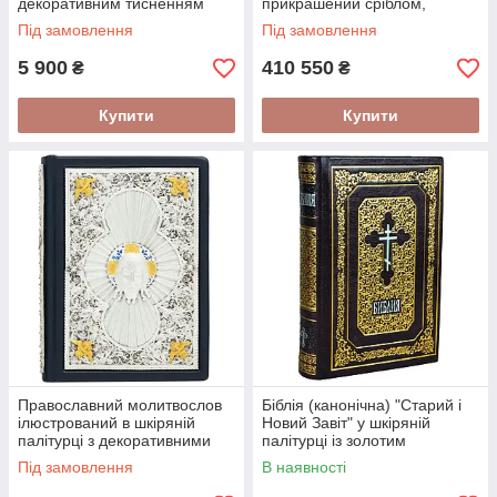
декоративним тисненням
прикрашений сріблом,
російською мовою 30*20 см
золотом і камінням в
Під замовлення
Під замовлення
подарунковому футлярі
5 900
410 550
₴
₴
Купити
Купити
Православний молитвослов
Біблія (канонічна) "Старий і
ілюстрований в шкіряній
Новий Завіт" у шкіряній
палітурці з декоративними
палітурці із золотим
накладками
тисненням
Під замовлення
В наявності