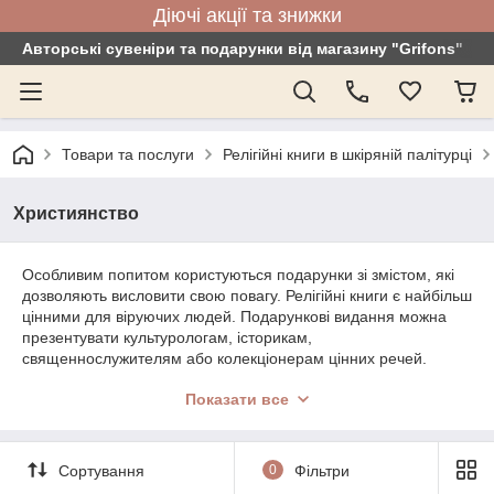
Діючі акції та знижки
Авторські сувеніри та подарунки від магазину "Grifons"
Товари та послуги
Релігійні книги в шкіряній палітурці
Християнство
Особливим попитом користуються подарунки зі змістом, які
дозволяють висловити свою повагу. Релігійні книги є найбільш
цінними для віруючих людей. Подарункові видання можна
презентувати культурологам, історикам,
священнослужителям або колекціонерам цінних речей.
Такий презент буде, безсумнівно, оцінений по достоїнству.
Показати все
Щоб вигідно придбати ексклюзивні релігійні книги
християнства, варто відвідати інтернет-магазин Grifons, де
представлений величезний асортимент варіантів на будь-
Сортування
0
Фільтри
який смак. Всі видання відрізняються розкішним дизайном,
оскільки в оформленні використовується натуральна шкіра,