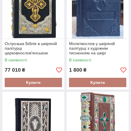
Острозька Біблія в шкіряній
Молитвослов у шкіряній
палітурці
палітурці з художнім
церковнослов'янською
тисненням на шкірі
мовою з українським
слов'янською мовою 11,5*8,5
В наявності
В наявності
перекладом
см
77 010
1 800
₴
₴
Купити
Купити