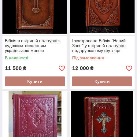
изысканно, поэтому, они станут достойным подарком для
человека из высшего общества. Они являются не только
источником важной информации, но украшением интерьера.
Біблія в шкіряній палітурці з
Ілюстрована Біблія "Новий
художнім тисненням
Завіт" у шкіряній палітурці і
українською мовою
подарунковому футлярі
В наявності
Під замовлення
11 500
12 000
₴
₴
Купити
Купити