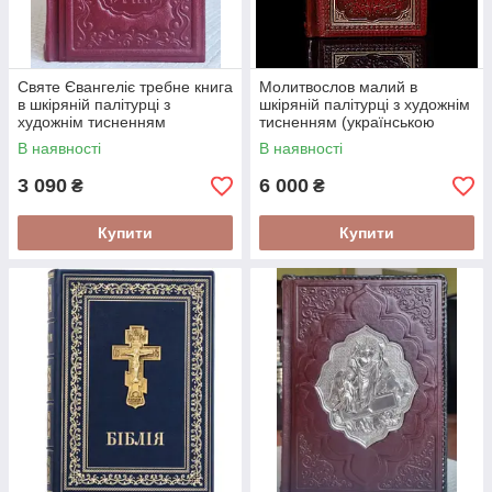
Святе Євангеліє требне книга
Молитвослов малий в
в шкіряній палітурці з
шкіряній палітурці з художнім
художнім тисненням
тисненням (українською
слов'янською мовою великий
мовою)
В наявності
В наявності
шрифт розмір 18*12 см
3 090
6 000
₴
₴
Купити
Купити