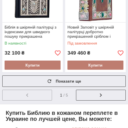
Біблія в шкіряній палітурці з
Новий Заповіт у шкіряній
індексами для швидкого
палітурці добротно
пошуку прикрашена
прикрашений сріблом і
філігранню і топазами (в
камінням в подарунковій
В наявності
Під замовлення
скриньці)
упаковці
32 100
349 460
₴
₴
Купити
Купити
Показати ще
1
/ 5
Купить Библию в кожаном переплете в
Украине по лучшей цене, Вы можете: