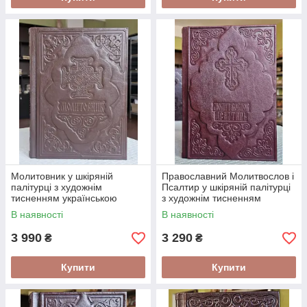
Молитовник​ у шкіряній
Православний Молитвослов і
палітурці з художнім
Псалтир у шкіряній палітурці
тисненням українською
з художнім тисненням
мовою 26*19 см
російською мовою 20*15 см
В наявності
В наявності
3 990
3 290
₴
₴
Купити
Купити