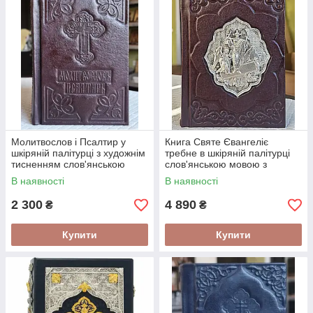
Молитвослов і Псалтир у
Книга Святе Євангеліє
шкіряній палітурці з художнім
требне в шкіряній палітурці
тисненням слов'янською
слов'янською мовою з
мовою 18*11 см
накладкою Воскресіння
В наявності
В наявності
посріблена
2 300
4 890
₴
₴
Купити
Купити