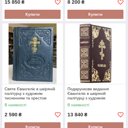
15 850
8 200
₴
₴
Купити
Купити
Святе Євангеліє в шкіряній
Подарункове видання
палітурці з художнім
Євангеліє в шкіряній
тисненням та хрестом
палітурці з художнім
українською мовою великий
тисненням українською
В наявності
В наявності
шрифт 15*11 см
мовою
2 590
13 840
₴
₴
Купити
Купити