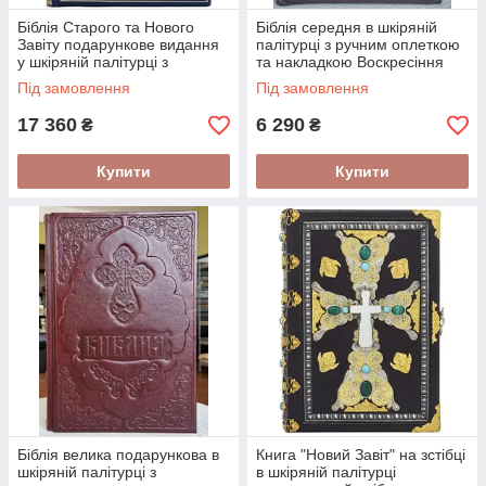
Біблія Старого та Нового
Біблія середня в шкіряній
Завіту подарункове видання
палітурці з ручним оплеткою
у шкіряній палітурці з
та накладкою Воскресіння
позолоченим хрестом
Христове українською мовою
Під замовлення
Під замовлення
17 360
6 290
₴
₴
Купити
Купити
Біблія велика подарункова в
Книга "Новий Завіт" на зстібці
шкіряній палітурці з
в шкіряній палітурці