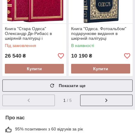
Книга "Стара Одеса"
Книга "Одеса. Фотоальбом"
Олександр Де-Рибасс в
подарункове видання в
шкіряній палітурці і
шкірчній палітурці
подарунковому футлярі
Під замовлення
В наявності
26 540
10 190
₴
₴
Купити
Купити
Показати ще
1
/ 5
Про нас
95% позитивних з 60 відгуків за рік