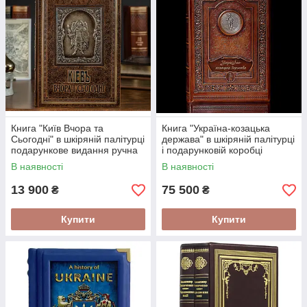
Книга "Київ Вчора та
Книга "Україна-козацька
Сьогодні" в шкіряній палітурці
держава" в шкіряній палітурці
подарункове видання ручна
і подарунковій коробці
робота
В наявності
В наявності
13 900
75 500
₴
₴
Купити
Купити