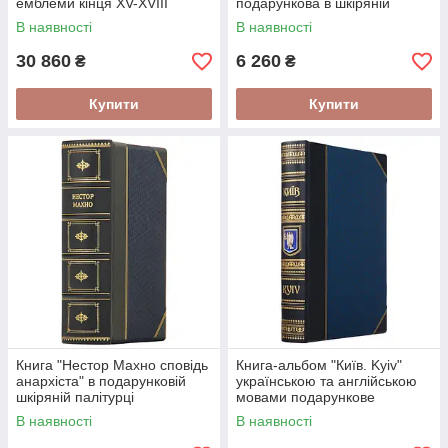
емблеми кінця XV-XVIII
подарункова в шкіряній
століття" Ігор Ситий у
палітурці
В наявності
В наявності
шкіряній палітурці
30 860
6 260
₴
₴
Купити
Купити
Книга "Нестор Махно сповідь
Книга-альбом "Київ. Kyiv"
анархіста" в подарунковій
українською та англійською
шкіряній палітурці
мовами подарункове
видання у шкіряній палітурці
В наявності
В наявності