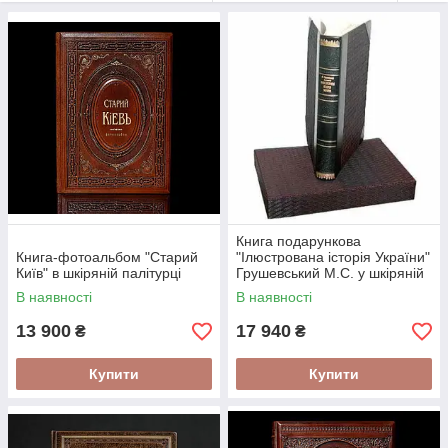
центру Львова, заповідник Асканія-Нова, Говерла і Ай-Петро,
широкий Дніпро, Одеська Дерибасівська, подільські товтри і
Кам'янко янецька фортеця, Геодезична дуга Струве,
карпатські пейзажі, Чорне і Азовське море ... Так навіщо їхати
кудись, якщо у нас ні чим не гірше?
Кращі пам " ятки України, подорожі найцікавішими місцями,
туристичні екскурсії описані в спеціальній збірці книг нашого
інтернет-магазину. У даній рубриці можна знайте корисну
інформацію про Україну, її кращому культурного,
архітектурному, історичному та природного надбанні.
Прочитавши таке, Вам, напевно, захочеться побачити все
наяву.
Книга подарункова
Книга-фотоальбом "Старий
"Ілюстрована історія України"
Київ" в шкіряній палітурці
Грушевський М.С. у шкіряній
палітурці та подарунковому
В наявності
В наявності
футлярі
13 900
17 940
₴
₴
Купити
Купити