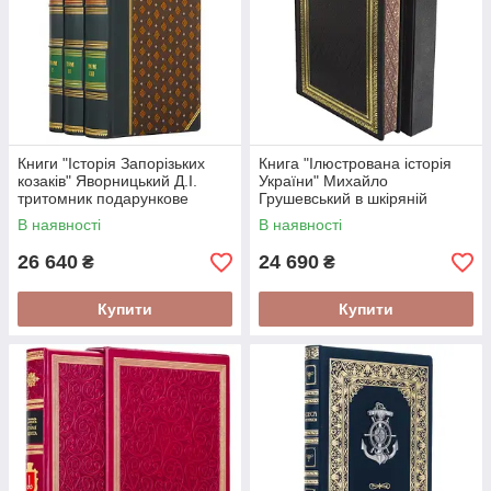
Книги "Історія Запорізьких
Книга "Ілюстрована історія
козаків" Яворницький Д.І.
України" Михайло
тритомник подарункове
Грушевський в шкіряній
видання у шкіряній палітурці
палітурці та подарунковому
В наявності
В наявності
футляр
26 640
24 690
₴
₴
Купити
Купити