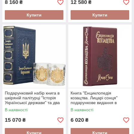
8 160
12 580
₴
₴
Купити
Купити
Подарунковий набір книга в
Книга "Енциклопедія
шкіряній палітурці "Історія
козацтва. Лицарі сонця"
Української держави" та два
подарункове видання в
келихи з гербом України
шкіряній палітурці
В наявності
В наявності
15 070
6 020
₴
₴
Купити
Купити