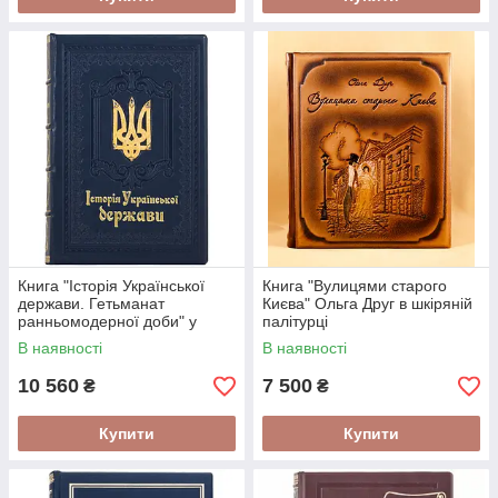
Книга "Історія Української
Книга "Вулицями старого
держави. Гетьманат
Києва" Ольга Друг в шкіряній
ранньомодерної доби" у
палітурці
шкіряній палітурці
В наявності
В наявності
10 560
7 500
₴
₴
Купити
Купити