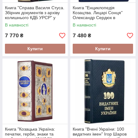
Книга "Справа Василя Стуса.
Книга "Енциклопедія
Збірник документів з архіву
Козацтва. Лицарі Сонця"
колишнього КДБ УРСР" у
Олександр Сердюк в
шкіряній палітурці
шкіряній палітурці ручна
В наявності
В наявності
робота
7 770
7 480
₴
₴
Купити
Купити
Книга "Козацька Україна:
Книга "Вчені України: 100
печатки, герби, знаки та
видатних імен" Ігор Шаров