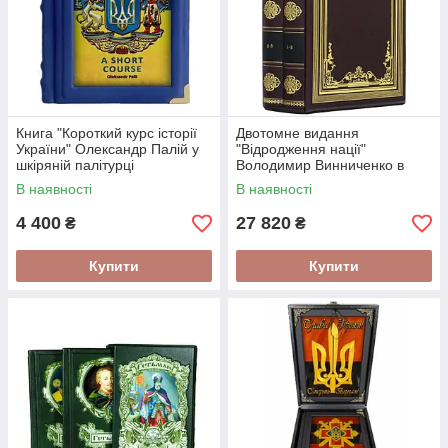
Книга "Короткий курс історії
Двотомне видання
України" Олександр Палій у
"Відродження нації"
шкіряній палітурці
Володимир Винниченко в
англійською мовою
шкіряній палітурці і
В наявності
В наявності
подарунковому футлярі
4 400
27 820
₴
₴
Купити
Купити