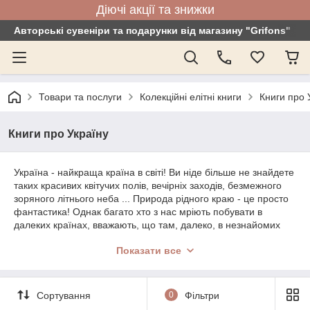
Діючі акції та знижки
Авторські сувеніри та подарунки від магазину "Grifons"
Товари та послуги
Колекційні елітні книги
Книги про 
Книги про Україну
Україна - найкраща країна в світі! Ви ніде більше не знайдете
таких красивих квітучих полів, вечірніх заходів, безмежного
зоряного літнього неба ... Природа рідного краю - це просто
фантастика! Однак багато хто з нас мріють побувати в
далеких країнах, вважають, що там, далеко, в незнайомих
краях, все набагато цікавіше. Це далеко не так! Адже Україна
Показати все
- одна з найбагатших культурних країн світу. На її території
знаходяться 4 об'єкти, які вважаються всесвітньою
спадщиною за версією ЮНЕСКО. Кожне місто, кожна область
і навіть маленьке село мають свою багатющу історію, красиві
Сортування
0
Фільтри
місця. Софія Київська, Києво-Печерська Лавра, Старе місто