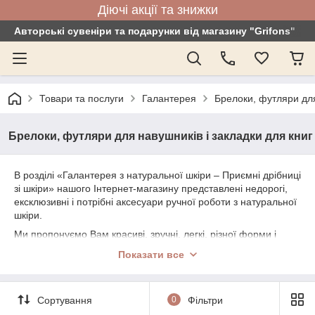
Діючі акції та знижки
Авторські сувеніри та подарунки від магазину "Grifons"
Товари та послуги
Галантерея
Брелоки, футляри для
Брелоки, футляри для навушників і закладки для книг
В розділі «Галантерея з натуральної шкіри – Приємні дрібниці
зі шкіри» нашого Інтернет-магазину представлені недорогі,
ексклюзивні і потрібні аксесуари ручної роботи з натуральної
шкіри.
Ми пропонуємо Вам красиві, зручні, легкі, різної форми і
кольорів брелоки для ключів, шкіра яких приємна на дотик.
Показати все
Зручні чохли для навушників, які просто необхідні, щоб вони
не заплутувались у сумочці. Різнокольорові закладки на книгу,
стануть приємним сюрпризом для поціновувачів книг.
Сортування
0
Фільтри
Аксесуари з шкіри які радують око і які можуть стати дуже