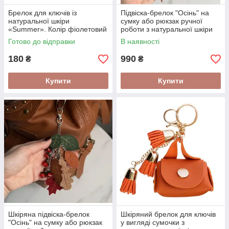
Брелок для ключів із
Підвіска-брелок "Осінь" на
натуральної шкіри
сумку або рюкзак ручної
«Summer». Колір фіолетовий
роботи з натуральної шкіри
та намистин
Готово до відправки
В наявності
180
990
₴
₴
Купити
Купити
Шкіряна підвіска-брелок
Шкіряний брелок для ключів
"Осінь" на сумку або рюкзак
у вигляді сумочки з