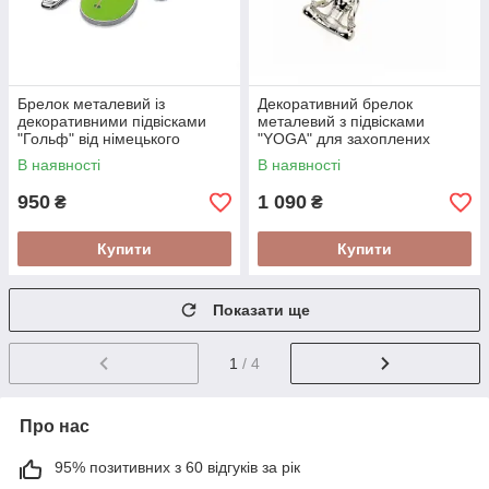
Брелок металевий із
Декоративний брелок
декоративними підвісками
металевий з підвісками
"Гольф" від німецького
"YOGA" для захоплених
бренду Troika
йогою від німецького бренду
В наявності
В наявності
Troika
950
1 090
₴
₴
Купити
Купити
Показати ще
1
/ 4
Про нас
95% позитивних з 60 відгуків за рік