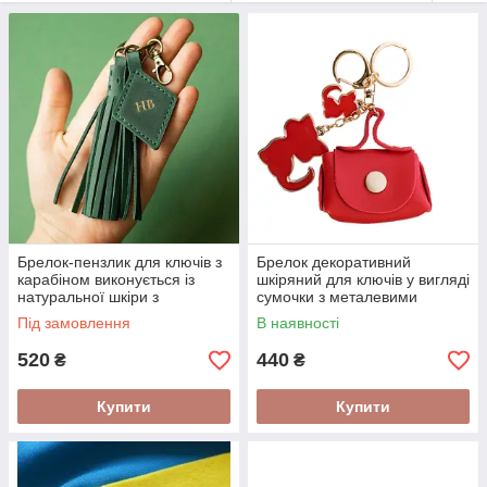
приємним подарунком для друзів і близьких людей, для
колеги або начальника.
Брелок-пензлик для ключів з
Брелок декоративний
карабіном виконується із
шкіряний для ключів у вигляді
натуральної шкіри з
сумочки з металевими
можливістю персоналізації
підвісками "Кіт"
Під замовлення
В наявності
520
440
₴
₴
Купити
Купити