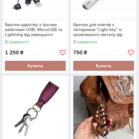
Брелок-адаптер з трьома
Брелок для ключів з
кабелями USB, MicroUSB та
ліхтариком "Light key" із
Lightning від німецького
хромованого металу від
бренду Troika
німецького бренду Troika
В наявності
В наявності
1 250
750
₴
₴
Купити
Купити