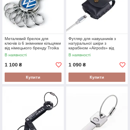
Металевий брелок для
Футляр для навушників з
ключів із 6 знімними кільцями
натуральної шкіри з
від німецького бренду Troika
карабіном «Airpods» від
"VW"
німецького виробника Troika
В наявності
В наявності
1 100
1 090
₴
₴
Купити
Купити