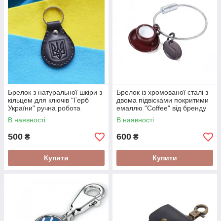
Брелок з натуральної шкіри з
Брелок із хромованої сталі з
кільцем для ключів "Герб
двома підвісками покритими
України" ручна робота
емаллю "Coffee" від бренду
Troika
В наявності
В наявності
500
600
₴
₴
Купити
Купити