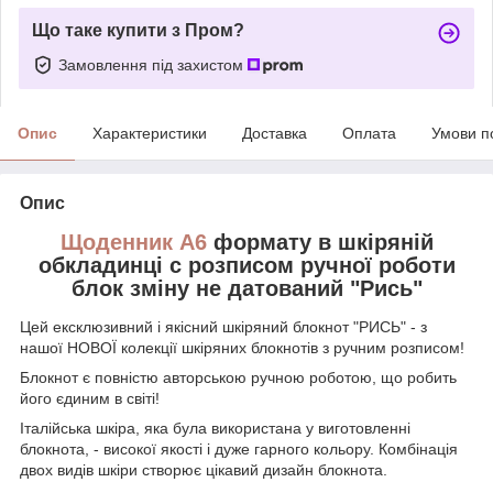
Що таке купити з Пром?
Замовлення під захистом
Опис
Характеристики
Доставка
Оплата
Умови п
Опис
Щоденник А6
формату в шкіряній
обкладинці c розписом ручної роботи
блок зміну не датований "Рись"
Цей ексклюзивний і якісний шкіряний блокнот "РИСЬ" - з
нашої НОВОЇ колекції шкіряних блокнотів з ручним розписом!
Блокнот є повністю авторською ручною роботою, що робить
його єдиним в світі!
Італійська шкіра, яка була використана у виготовленні
блокнота, - високої якості і дуже гарного кольору. Комбінація
двох видів шкіри створює цікавий дизайн блокнота.