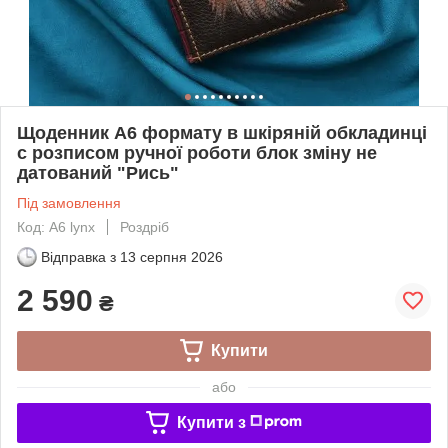
Щоденник А6 формату в шкіряній обкладинці
c розписом ручної роботи блок зміну не
датований "Рись"
Під замовлення
Код: A6 lynx
Роздріб
Відправка з
13 серпня 2026
2 590
₴
Купити
або
Купити з