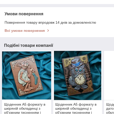
Умови повернення
Повернення товару впродовж 14 днів за домовленістю
Всі умови повернення
Подібні товари компанії
Щоденник А5 формату в
Щоденник А5 формату в
Щод
шкіряній обкладинці з
шкіряній обкладинці з
дато
об'ємним тисненням і
об'ємним тисненням і
обкл