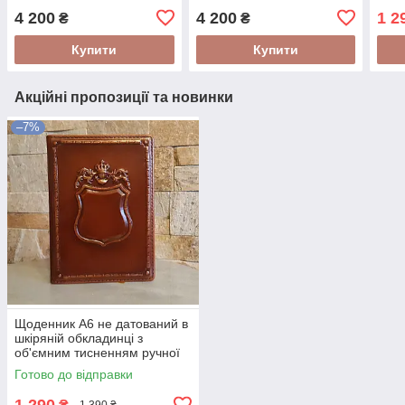
розписом ручної роботи
розписом ручної роботи
тисн
4 200
4 200
1 2
₴
₴
"Доббі"
"Чеширський кіт"
"Гер
Купити
Купити
Акційні пропозиції та новинки
–7%
Щоденник А6 не датований в
шкіряній обкладинці з
об'ємним тисненням ручної
роботи "Герольд"
Готово до відправки
1 290