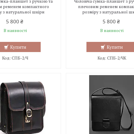
умка-планшет з ручкою та
Чоловіча сумка-планшет з ру
м ременем компактного
плечовим ременем компак
у з натуральної шкіри
розміру з натуральної ш
5 800 ₴
5 800 ₴
В наявності
В наявності
Купити
Купити
СПБ-2/Ч
СПБ-2/ЧК