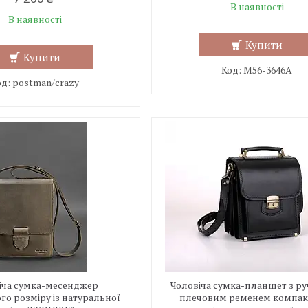
В наявності
В наявності
Купити
Купити
M56-3646A
postman/crazy
іча сумка-месенджер
Чоловіча сумка-планшет з ру
о розміру із натуральної
плечовим ременем компак