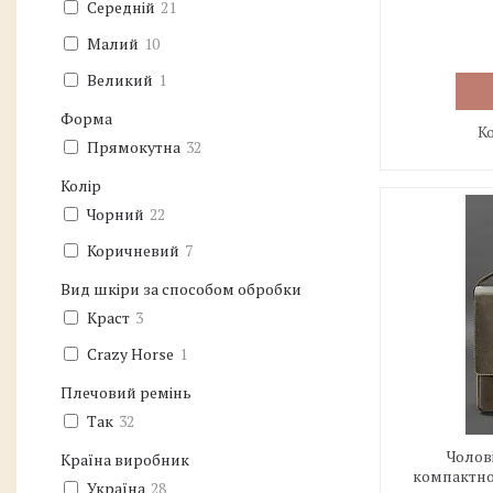
Середній
21
Малий
10
Великий
1
Форма
Прямокутна
32
Колір
Чорний
22
Коричневий
7
Вид шкіри за способом обробки
Краст
3
Crazy Horse
1
Плечовий ремінь
Так
32
Чолов
Країна виробник
компактног
Україна
28