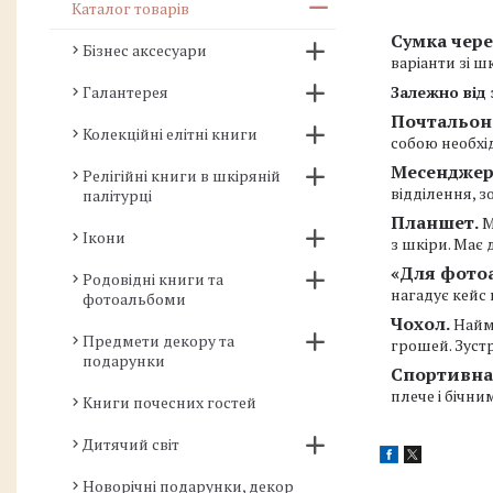
Каталог товарів
Сумка чере
Бізнес аксесуари
варіанти зі ш
Галантерея
Залежно від 
Почтальон
Колекційні елітні книги
собою необхід
Месенджер
Релігійні книги в шкіряній
відділення, з
палітурці
Планшет.
М
Ікони
з шкіри. Має 
«Для фото
Родовідні книги та
нагадує кейс 
фотоальбоми
Чохол.
Найм
Предмети декору та
грошей. Зустр
подарунки
Спортивна
плече і бічн
Книги почесних гостей
Дитячий світ
Новорічні подарунки, декор