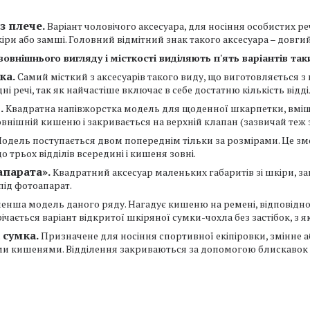
з плече.
Варіант чоловічого аксесуара, для носіння особистих ре
кіри або замші. Головний відмітний знак такого аксесуара – довг
зовнішнього вигляду і місткості виділяють п'ять варіантів так
ка.
Самий місткий з аксесуарів такого виду, що виготовляється з 
ні речі, так як найчастіше включає в себе достатню кількість відд
.
Квадратна напівжорстка модель для щоденної шкарпетки, вміщу
овнішній кишеню і закривається на верхній клапан (зазвичай теж
одель поступається двом попереднім тільки за розмірами. Це з
до трьох відділів всередині і кишеня зовні.
апарата».
Квадратний аксесуар маленьких габаритів зі шкіри, за
під фотоапарат.
енша модель даного ряду. Нагадує кишеню на ремені, відповідно
ічається варіант відкритої шкіряної сумки-чохла без застібок, з як
 сумка.
Призначене для носіння спортивної екіпіровки, змінне а
ими кишенями. Відділення закриваються за допомогою блискавок і