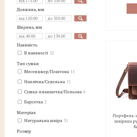
Довжина, мм
Ширина, мм
Наявність
В наявності
12
Тип сумки
Месенджер/Поштова
11
Наплічна/Седельна
11
Сумка-планшетка/Польова
6
Барсетка
2
Матеріал
Портфель-с
Натуральна шкіра
31
шкіряна ру
К
Розмір