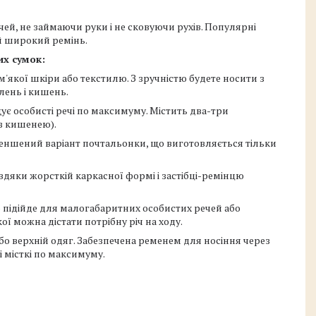
чей, не займаючи руки і не сковуючи рухів. Популярні
ий широкий ремінь.
их сумок:
м'якої шкіри або текстилю. З зручністю будете носити з
ілень і кишень.
є особисті речі по максимуму. Містить два-три
 з кишенею).
меншений варіант почтальонки, що виготовляється тільки
вдяки жорсткій каркасної формі і застібці-ремінцю
 підійде для малогабаритних особистих речей або
ої можна дістати потрібну річ на ходу.
бо верхній одяг. Забезпечена ременем для носіння через
 місткі по максимуму.