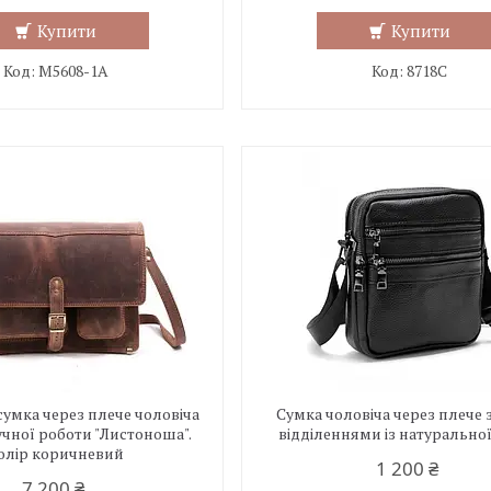
Купити
Купити
M5608-1A
8718C
умка через плече чоловіча
Сумка чоловіча через плече 
чної роботи "Листоноша".
відділеннями із натурально
олір коричневий
1 200 ₴
7 200 ₴