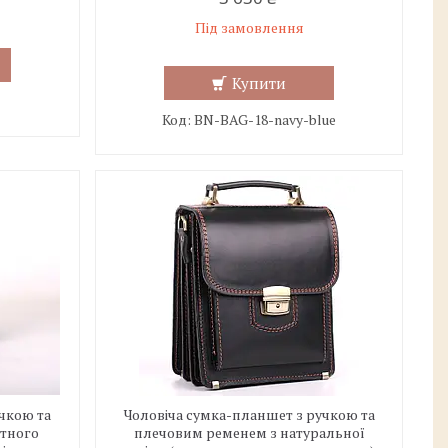
Під замовлення
Купити
BN-BAG-18-navy-blue
чкою та
Чоловіча сумка-планшет з ручкою та
тного
плечовим ременем з натуральної