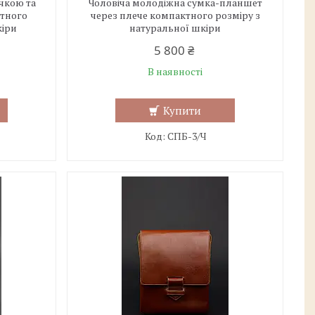
чкою та
Чоловіча молодіжна сумка-планшет
тного
через плече компактного розміру з
кіри
натуральної шкіри
5 800 ₴
В наявності
Купити
СПБ-3/Ч