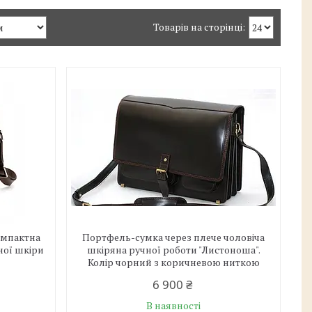
омпактна
Портфель-сумка через плече чоловіча
ної шкіри
шкіряна ручної роботи "Листоноша".
Колір чорний з коричневою ниткою
6 900 ₴
В наявності