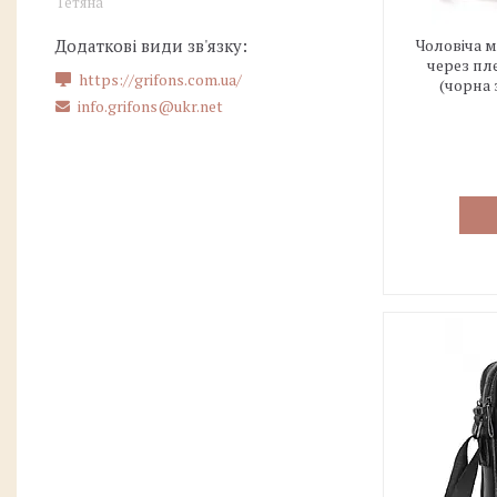
Тетяна
Чоловіча 
через пл
https://grifons.com.ua/
(чорна
info.grifons@ukr.net