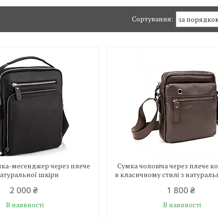
мка-месенджер через плече
Сумка чоловіча через плече к
натуральної шкіри
в класичному стилі з натураль
2 000 ₴
1 800 ₴
В наявності
В наявності