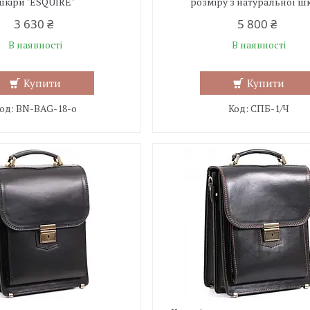
шкіри "ESQUIRE"
розміру з натуральної ш
3 630 ₴
5 800 ₴
В наявності
В наявності
Купити
Купити
BN-BAG-18-o
СПБ-1/Ч