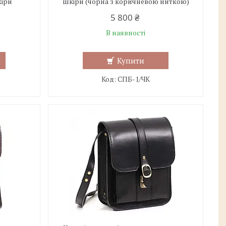
кіри
шкіри (чорна з коричневою ниткою)
5 800 ₴
В наявності
Купити
СПБ-1/ЧК