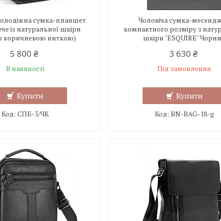
молодіжна сумка-планшет
Чоловіча сумка-месенд
ече із натуральної шкіри
компактного розміру з нату
 з коричневою ниткою)
шкіри "ESQUIRE" Чорн
5 800 ₴
3 630 ₴
В наявності
Під замовлення
Купити
Купити
СПБ-3/ЧК
BN-BAG-18-g