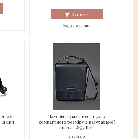
Купити
postman
з двома
Чоловіча сумка-месенджер
ї шкіри
компактного розміру із натуральної
шкіри "ESQUIRE"
3 630 ₴