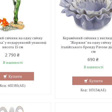
й свічник на одну свічку
Керамічний свічник у вигляді
ка" у подарунковій упаковці
"Жоржин" на одну свічку 
висота 15 см
італійського бренду Pavone​​ д
см
2 790 ₴
690 ₴
В наявності
В наявності
Купити
Купити
602185(АЕ)
103134(АЕ)