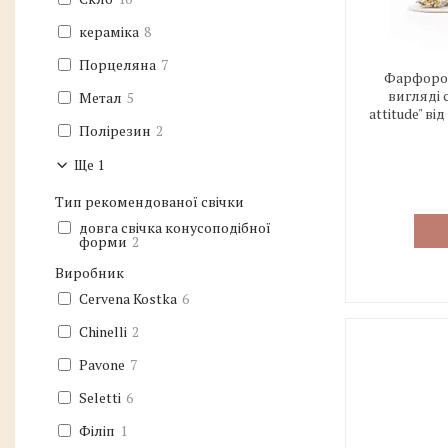
кераміка
8
Порцеляна
7
Фарфоров
вигляді 
Метал
5
attitude" ві
Полірезин
2
Ще 1
Тип рекомендованої свічки
довга свічка конусоподібної
форми
2
Виробник
Cervena Kostka
6
Chinelli
2
Pavone
7
Seletti
6
Філіп
1