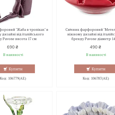
форовий "Жаба в тропіках" в
Свічник фарфоровий "Метел
 дизайні від італійського
ніжному дизайні від італій
 Pavone​​ висота 17 см
бренду Pavone діаметр 1
690 ₴
490 ₴
В наявності
В наявності
Купити
Купити
106779(АЕ)
106787(АЕ)