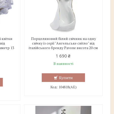
 квітки
Порцеляновий білий свічник на одну
від
свічку із серії "Ангельське світло" від
іаметр 13
італійського бренду Pavone висота 20 см
1 690 ₴
В наявності
Купити
104818(АЕ)