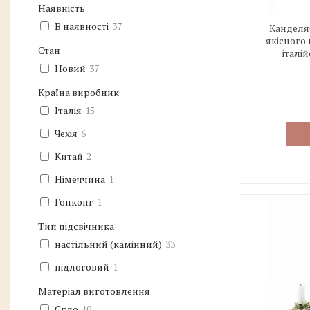
Наявність
В наявності
37
Канделяб
якісного
Стан
італі
Новий
37
Країна виробник
Італія
15
Чехія
6
Китай
2
Німеччина
1
Гонконг
1
Тип підсвічника
настільний (камінний)
33
підлоговий
1
Матеріал виготовлення
Скло
10