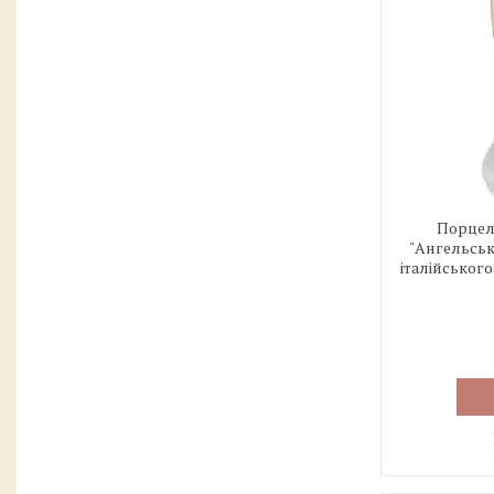
Порцеля
"Ангельське
італійського