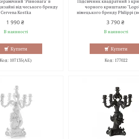
керамічний "Рівновага" в
Підсвічник квадратний з кр
изайні від чеського бренду
чорного кришталю "Logo"
Cervena Kostka
німецького бренду Philippi (
1 990 ₴
3 790 ₴
В наявності
В наявності
Купити
Купити
107135(АЕ)
177022