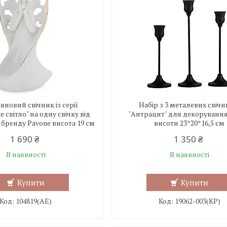
новий свічник із серії
Набір з 3 металевих свічн
 світло" на одну свічку від
"Антрацит" для декорування
 бренду Pavone висота 19 см
висоти 23*20*16,5 см
1 690 ₴
1 350 ₴
В наявності
В наявності
Купити
Купити
104819(АЕ)
19062-003(КР)