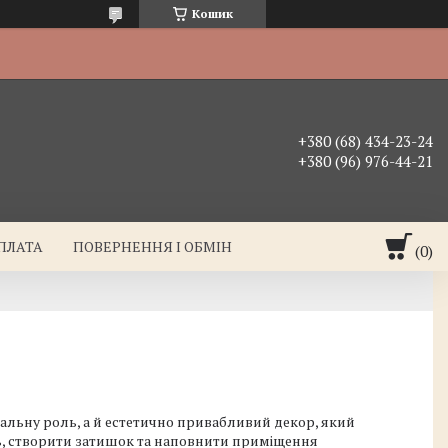
Кошик
+380 (68) 434-23-24
+380 (96) 976-44-21
ОПЛАТА
ПОВЕРНЕННЯ І ОБМІН
нальну роль, а й естетично привабливий декор, який
ть, створити затишок та наповнити приміщення