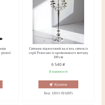
иків
Свічник підлоговий на п'ять свічок із
 різної
серії Ренесанс із хромованого металу
100 см
6 540 ₴
В наявності
Купити
12011-021(КР)