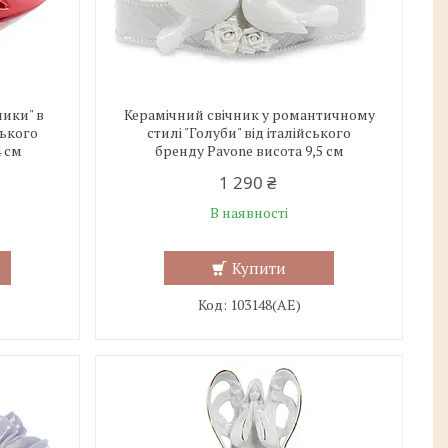
ики" в
Керамічний свічник у романтичному
ського
стилі "Голуби" від італійського
4 см
бренду Pavone висота 9,5 см
1 290 ₴
В наявності
Купити
103148(АЕ)