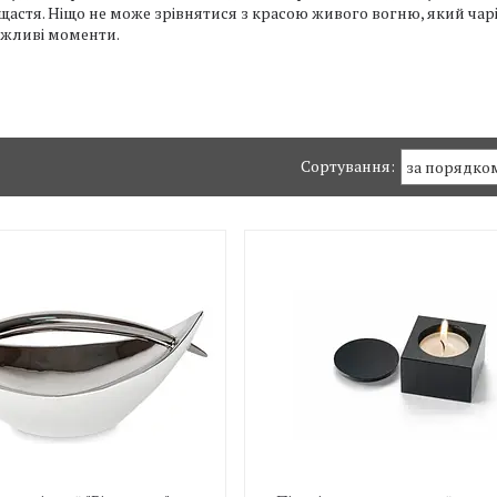
астя. Ніщо не може зрівнятися з красою живого вогню, який чар
важливі моменти.