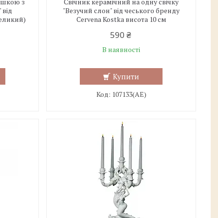
ишкою з
Свічник керамічний на одну свічку
 від
"Везучий слон" від чеського бренду
великий)
Cervena Kostka висота 10 см
590 ₴
В наявності
Купити
107133(АЕ)