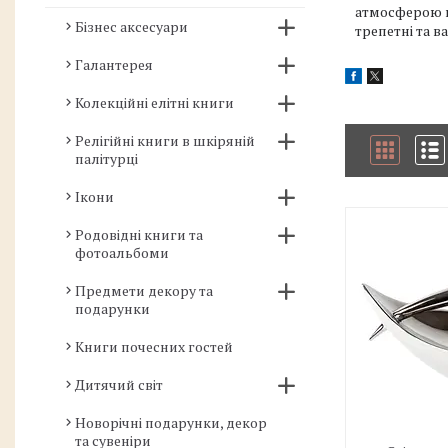
атмосферою щ
Бізнес аксесуари
трепетні та 
Галантерея
Колекційні елітні книги
Релігійні книги в шкіряній
палітурці
Ікони
Родовідні книги та
фотоальбоми
Предмети декору та
подарунки
Книги почесних гостей
Дитячий світ
Новорічні подарунки, декор
та сувеніри