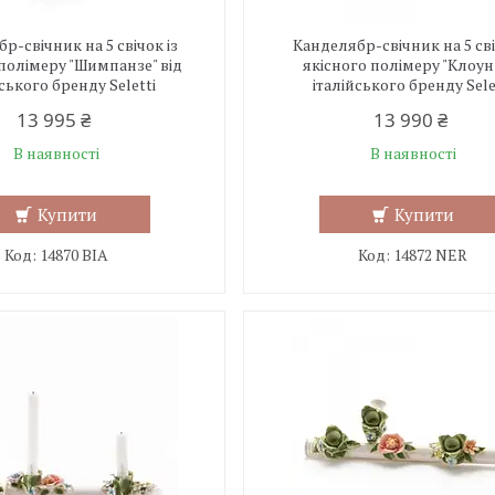
р-свічник на 5 свічок із
Канделябр-свічник на 5 сві
 полімеру "Шимпанзе" від
якісного полімеру "Клоун"
йського бренду Seletti
італійського бренду Sele
13 995 ₴
13 990 ₴
В наявності
В наявності
Купити
Купити
14870 BIA
14872 NER