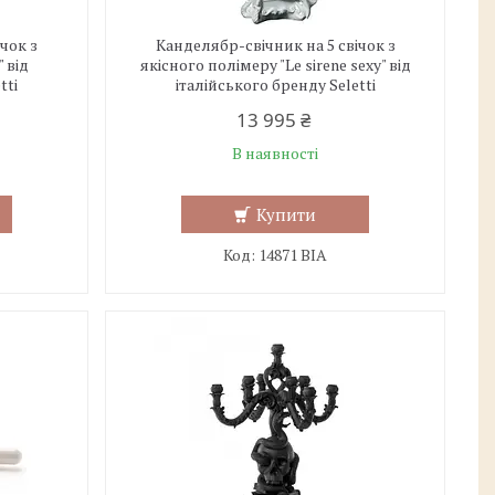
чок з
Канделябр-свічник на 5 свічок з
 від
якісного полімеру "Le sirene sexy" від
tti
італійського бренду Seletti
13 995 ₴
В наявності
Купити
14871 BIA