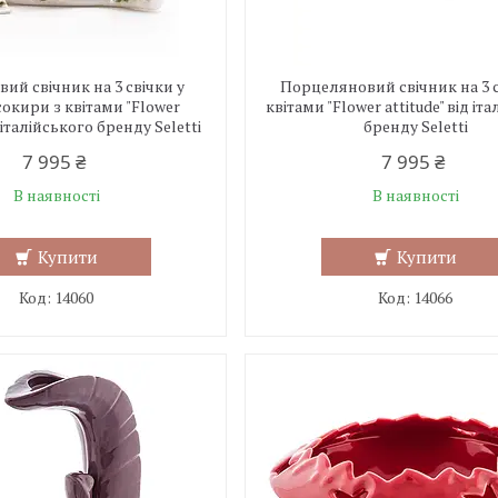
ий свічник на 3 свічки у
Порцеляновий свічник на 3 с
сокири з квітами "Flower
квітами "Flower attitude" від іт
д італійського бренду Seletti
бренду Seletti
7 995 ₴
7 995 ₴
В наявності
В наявності
Купити
Купити
14060
14066