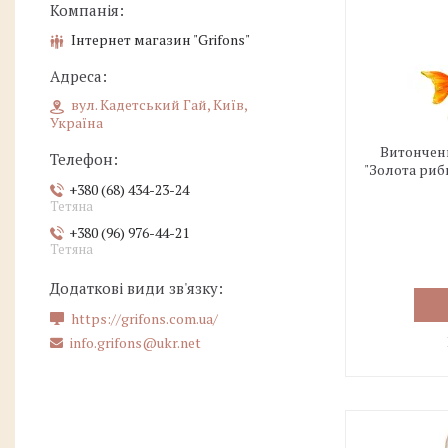
Інтернет магазин "Grifons"
вул. Кадетський Гай, Київ,
Україна
Витончени
"Золота риб
+380 (68) 434-23-24
Тетяна
+380 (96) 976-44-21
Тетяна
https://grifons.com.ua/
info.grifons@ukr.net