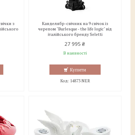
вічки з
Канделябр-свічник на 9 свічок із
алійського
черепом "Burlesque - the life logic" від
італійського бренду Seletti
27 995 ₴
В наявності
Купити
14873 NER