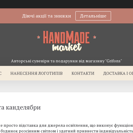
Діючі акції та знижки
Детальніше
Авторські сувеніри та подарунки від магазину "Grifons"
С
НАНЕСЕННЯ ЛОГОТИПІВ
КОНТАКТИ
ДОСТАВКА І 
та канделябри
 не просто підставка для джерела освітлення, що виконує функціо
 будинок розсіяним світлом і здатний привнести індивідуальніс