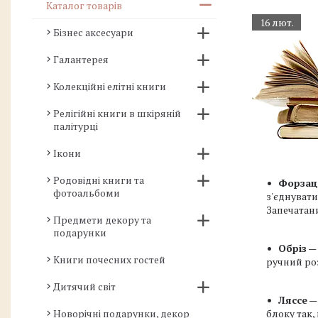
Каталог товарів
16 лют.
Бізнес аксесуари
Галантерея
Колекційні елітні книги
Релігійні книги в шкіряній
палітурці
Ікони
Родовідні книги та
Форзац
фотоальбоми
з'єднуват
Запечатан
Предмети декору та
подарунки
Обріз
— 
Книги почесних гостей
ручний ро
Дитячий світ
Ляссе
— 
Новорічні подарунки, декор
блоку так,