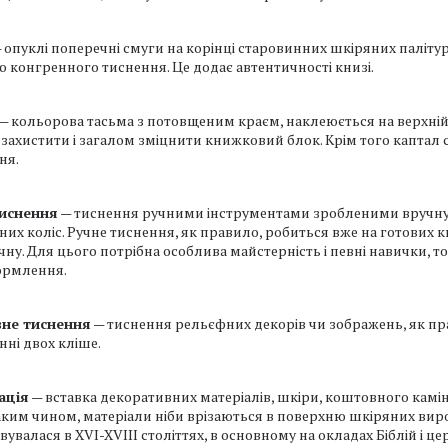
 опуклі поперечні смуги на корінці старовинних шкіряних палітуро
 конгренного тиснення. Це додає автентичності книзі.
— кольорова тасьма з потовщеним краєм, наклеюється на верхній 
, захистити і загалом зміцнити книжковий блок. Крім того капта
ня.
тиснення
— тиснення ручними інструментами зробленими вручну.
их коліс. Ручне тиснення, як правило, робиться вже на готових 
чну. Для цього потрібна особлива майстерність і певні навички, 
ормлення.
вне тиснення
— тиснення рельєфних декорів чи зображень, як пр
ні двох кліше.
ація
— вставка декоративних матеріалів, шкіри, коштовного камінн
аким чином, матеріали ніби врізаються в поверхню шкіряних вироб
увалася в XVI-XVIII століттях, в основному на окладах Біблій і