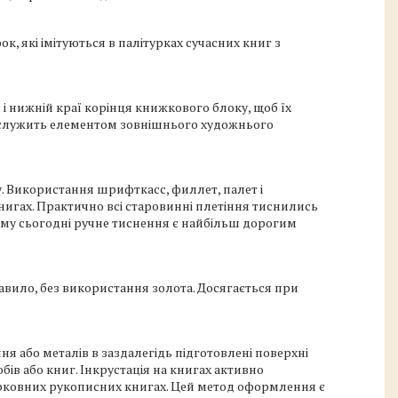
к, які імітуються в палітурках сучасних книг з
і нижній краї корінця книжкового блоку, щоб їх
л служить елементом зовнішнього художнього
 Використання шрифткасс, филлет, палет і
книгах. Практично всі старовинні плетіння тиснились
тому сьогодні ручне тиснення є найбільш дорогим
авило, без використання золота. Досягається при
я або металів в заздалегідь підготовлені поверхні
ів або книг. Інкрустація на книгах активно
 церковних рукописних книгах. Цей метод оформлення є