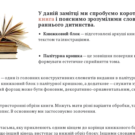
У даній замітці ми спробуємо корот
книга
і пояснимо зрозумілими слова
раннього дитинства.
Книжковий блок
— підготовлені аркуші кни
текстом та ілюстраціями.
Палітурна кришка
— це зовнішня поверхня кн
формувати естетичне сприйняття тома.
— один із головних конструктивних елементів видання в палітур
и книжковий блок з палітурної кришкою, а додаткове — служити
ий форзац може бути фоновим, декоративно-орнаментальним, сю
тристоронні обрізи книги. Можуть мати різні варіанти обробки, 
зпис. В основному ми застосовуємо золочення.
тасьма, яку приклеюють одним кінцем до корінця книжкового бл
 що інший кінець виступає за нижній обріз блоку. Іншими словами