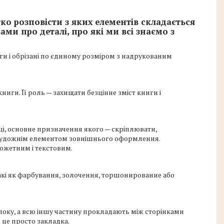
ко розповісти з яких елементів складається
ми про деталі, про які ми всі знаємо з
ги і обрізані по єдиному розміром з надрукованим
иги. Її роль — захищати безцінне зміст книги і
ці, основне призначення якого — скріплювати,
 художнім елементом зовнішнього оформлення.
жетним і текстовим.
такі як фарбування, золочення, торшонирование або
оку, а всю іншу частину прокладають між сторінками
 це просто закладка.