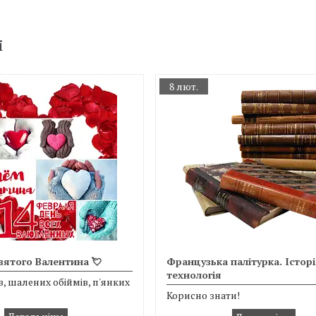
і
8 лют.
вятого Валентина 💘
Французька палітурка. Історі
технологія
в, шалених обіймів, п'янких
Корисно знати!