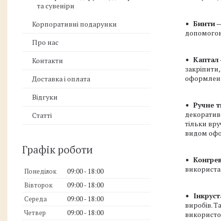
та сувеніри
Бинти
—
Корпоративні подарунки
допомогою
Про нас
Каптал
Контакти
закріпити
оформлен
Доставка і оплата
Відгуки
Ручне 
декоративн
Статті
тільки вру
видом оф
Графік роботи
Конгре
використан
Понеділок
09:00
18:00
Вівторок
09:00
18:00
Інкруст
Середа
09:00
18:00
виробів. Т
Четвер
09:00
18:00
використов