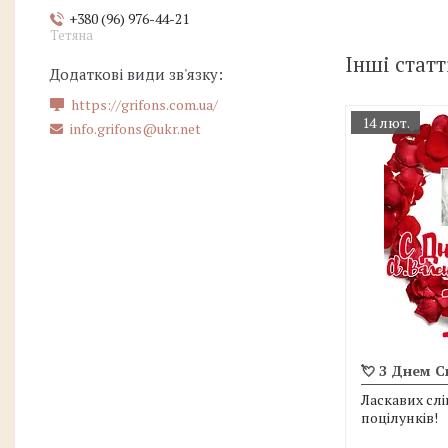
+380 (96) 976-44-21
Тетяна
Інші статт
https://grifons.com.ua/
14 лют.
info.grifons@ukr.net
💘 З Днем С
Ласкавих слі
поцілунків!