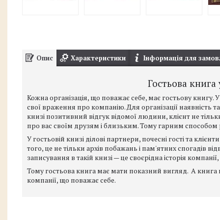
Опис
Характеристики
Інформація для замов
Гостьова книга 
Кожна організація, що поважає себе, має гостьову книгу. 
свої враження про компанію. Для організації наявність т
книзі позитивний відгук відомої людини, клієнт не тіль
про вас своїм друзям і близьким. Тому гарним способом р
У гостьовій книзі ділові партнери, почесні гості та кліє
того, це не тільки архів побажань і пам'ятних спогадів від
записування в такій книзі — це своєрідна історія компані
Тому гостьова книга має мати показний вигляд. А книга 
компанії, що поважає себе.