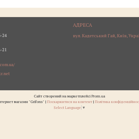
3-24
вул. Кадетський Гай, Київ, Укра
4-21
.com.ua/
r.net
Сайт створений на маркетплейсі
Prom.ua
Інтернет магазин "Grifons" |
Поскаржитися на контент
|
Політика конфіденційнос
Select Language
▼