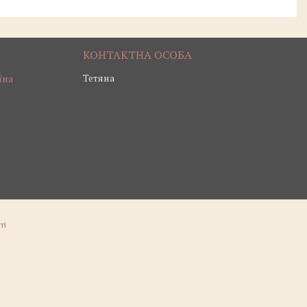
Тетяна
їна
ті