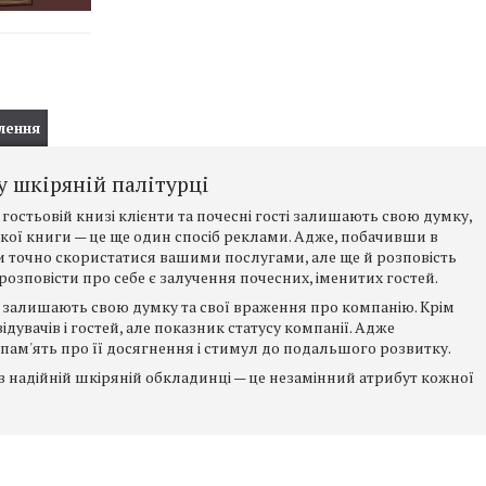
лення
у шкіряній палітурці
У гостьовій книзі клієнти та почесні гості залишають свою думку,
акої книги — це ще один спосіб реклами. Адже, побачивши в
ки точно скористатися вашими послугами, але ще й розповість
озповісти про себе є залучення почесних, іменитих гостей.
нти залишають свою думку та свої враження про компанію. Крім
відувачів і гостей, але показник статусу компанії. Адже
ї, пам'ять про її досягнення і стимул до подальшого розвитку.
в надійній шкіряній обкладинці — це незамінний атрибут кожної