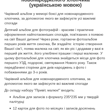
(українською мовою)
Чарівний альбом у меморі боксі для новонародженого
хлопчика, за допомогою якого ви зафіксуєте усі важливі
спогади
Дитячий альбом для фотографій - красиве і практичне
оформлення найпотаємніших спогадів, пов'язаних з появою
на світ Вашої дитини! Через роки, гортаючи фотоальбом
перших років життя синочка, Ви згадайте: історію створення
Вашої сім'ї, поява малюка на світ, як він ріс і додавав у вазі в
перший рік життя, його улюблені іграшки і перші малюнки. У
цьому фотоальбомі для хлопчика знайдеться місце для фото
першого УЗД, подорожі, святкування Нового року. Також
передбачені сторінки для днів народжень з фото і
побажаннями до 3-х років.
Чарівний альбом для новонародженого хлопчика, за
допомогою якого ви зафіксуєте всі важливі спогади
До складу набору "Привіт, малюк!" входить:
Альбом для записів з формату 235*235 мм у твердій
палітурці
12 карток для фото по місяцях і записів досягнень