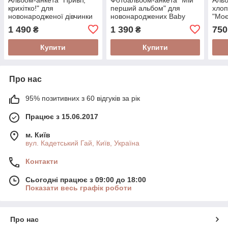
крихітко!" для
перший альбом" для
хлоп
новонародженої дівчинки
новонароджених Baby
"Моє
(на українській мові)
book українською мовою
1 490
1 390
750
₴
₴
Купити
Купити
Про нас
95% позитивних з 60 відгуків за рік
Працює з 15.06.2017
м. Київ
вул. Кадетський Гай, Київ, Україна
Контакти
Сьогодні працює з 09:00 до 18:00
Показати весь графік роботи
Про нас