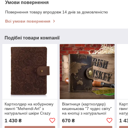
Умови повернення
Повернення товару впродовж 14 днів за домовленістю
Всі умови повернення
Подібні товари компанії
Картхолдер на кобурному
Візитниця (картхолдер)
Карт
гвинті "Mehendi Art" з
кишенькова "7 чудес світу"
гвинт
натуральної шкіри Crazy
на кнопці з натуральної
нату
Horse з художнім
шкіри Crazy Horse з
Hors
1 430
670
1 4
₴
₴
тисненням 48 карток
тисненням
тис