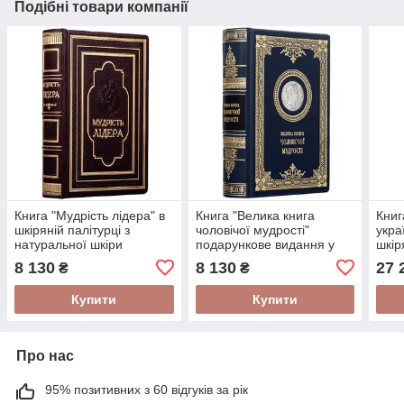
Подібні товари компанії
Книга "Мудрість лідера" в
Книга "Велика книга
Книг
шкіряній палітурці з
чоловічої мудрості"
укра
натуральної шкіри
подарункове видання у
шкір
українською мовою
шкіряній палітурці
дере
8 130
8 130
27 
₴
₴
футл
Купити
Купити
Про нас
95% позитивних з 60 відгуків за рік