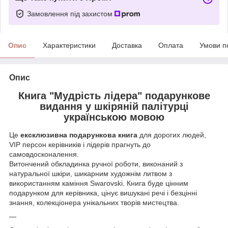
Замовлення під захистом
Опис
Характеристики
Доставка
Оплата
Умови п
Опис
Книга "Мудрість лідера" подарункове
видання у шкіряній палітурці
українською мовою
Це
ексклюзивна подарункова книга
для дорогих людей,
VIP персон керівників і лідерів прагнуть до
самовдосконалення.
Витончений обкладинка ручної роботи, виконаний з
натуральної шкіри, шикарним художнім литвом з
використанням каміння Swarovski. Книга буде цінним
подарунком для керівника, цінує вишукані речі і безцінні
знання, колекціонера унікальних творів мистецтва.
—