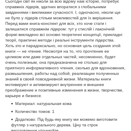
Сьогодні світ як ніколи за всю відому нам історію, потребує
справжніх лідерів, здатних впоратися з глобальними
завданнями і викликами сучасності. І, одночасно, ніколи ще
не було у лідерів стільки можливостей для їх вирішення.
Перед вами книга-конспект для всіх, хто хоче стати і
залишатися справжнім лідером: тут у стислій і лаконічній
формі викладено всі основні теоретичні концепції, прикладні
теорії, практичні методи і реальні інструменти лідерства.
Хоть это и парадоксально, но основная цель создания этой
книги — не чтение. Несмотря на то, что прочтение ее
целиком или даже отдельных частей, несомненно, будет
очень полезным, она предназначена не столько для
приятного информативного чтения, сколько для вдохновения,
размышления, работы над собой, реализации полученных
знаний в своей повседневной жизни. Материалы книги
мотивируют и активизируют внутреннее и внешнее
преображение и позитивные изменения в жизни, творчестве,
карьере и бизнесе.
Материал: натуральная кожа
Количество томов: 1
Додатково: Під будь-яку книгу ми можемо виготовити
футляр з натурального дерева. Ціну та строк
виготовлення уточнюйте.