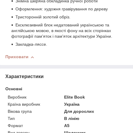
Знімна шкіряна обкладинка ручної роботи
Оформлення: художня гравірування по дереву
Тристоронній золотий обріз.
Ексклюзивний блок недатований українською та
англійською мовою, в якості фону на всіх сторінках
фотографії пам'яток і пам'яток архітектури України.
Закладка-ляссе.
Приховати
Характеристики
Основні
Виробник
Elite Book
Країна виробник
Україна
Вікова група
Для дорослих
Тип
В лінію
Формат
A5
Вид товару
Щоденник