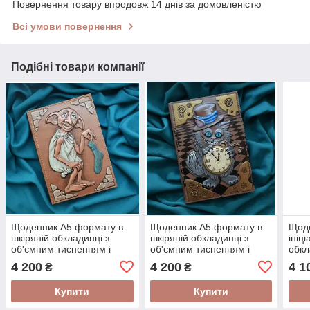
Повернення товару впродовж 14 днів за домовленістю
Всі умови повернення
Подібні товари компанії
Щоденник А5 формату в
Щоденник А5 формату в
Щоде
шкіряній обкладинці з
шкіряній обкладинці з
ініц
об'ємним тисненням і
об'ємним тисненням і
обкл
розписом ручної роботи
розписом ручної роботи
"Гео
4 200
4 200
4 1
₴
₴
"Доббі"
"Чеширський кіт"
Купити
Купити