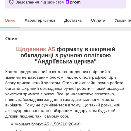
Замовлення під захистом
Опис
Характеристики
Доставка
Оплата
Умови п
Опис
Щоденник А5
формату в шкіряній
обкладинці з ручною опліткою
"Андріївська церква"
Кожен представлений в каталозі щоденник шкіряний зі
змінним не датованим блоком і якісною поліграфією. Зріз
блоку прикрашений золотом. Стильний дизайн, ручна робота,
багатий шкіряний обкладинка ручної роботи – такий аксесуар
хочеться тримати в руках. Все це налаштовує позитивно, і
навіть найскладніші завдання вже здаються легко можна
вирішити. Тому не сумнівайтеся в тому, що такий розкішний
аксесуар ділової стане найкращим подарунком будь-якій
діловій людині, так і самому собі.
Формат блоку: А5 (150*210*20мм)