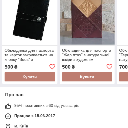
Обкладинка для паспорта
Обкладинка для паспорта
Обкл
та карток закривається на
"Жар птах" з натуральної
"Гер
кнопку "Boos" з
шкіри з художнім
нату
натуральної шкіри
тисненням
тисн
500
500
700
₴
₴
Купити
Купити
Про нас
95% позитивних з 60 відгуків за рік
Працює з 15.06.2017
м. Київ