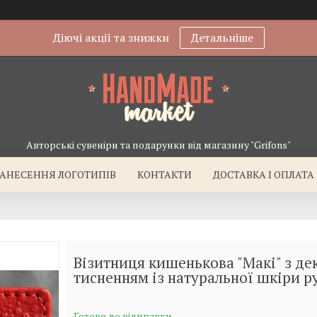
Діючі акції та знижки
Детальніше
Авторські сувеніри та подарунки від магазину "Grifons"
АНЕСЕННЯ ЛОГОТИПІВ
КОНТАКТИ
ДОСТАВКА І ОПЛАТА
Візитниця кишенькова "Макі" з д
тисненням із натуральної шкіри р
Готово до відправки