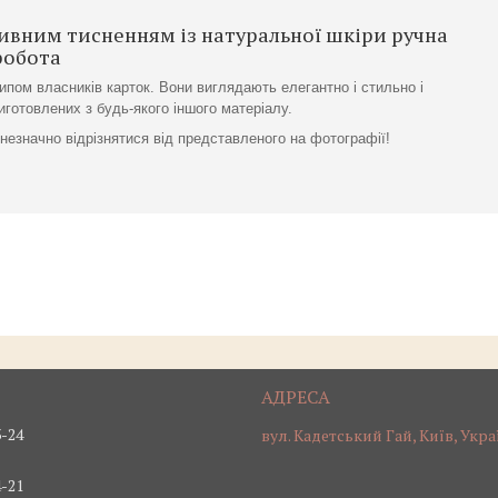
ивним тисненням із натуральної шкіри ручна
робота
ипом власників карток. Вони виглядають елегантно і стильно і
готовлених з будь-якого іншого матеріалу.
 незначно відрізнятися від представленого на фотографії!
3-24
вул. Кадетський Гай, Київ, Укра
4-21