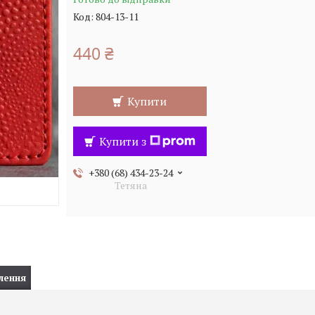
Код:
804-13-11
440 ₴
Купити
Купити з
+380 (68) 434-23-24
Тетяна
лення