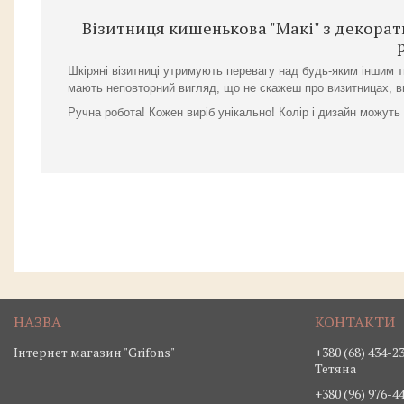
Візитниця кишенькова "Макі" з декорат
Шкіряні візитниці утримують перевагу над будь-яким іншим т
мають неповторний вигляд, що не скажеш про визитницах, ви
Ручна робота! Кожен виріб унікально! Колір і дизайн можуть
Інтернет магазин "Grifons"
+380 (68) 434-2
Тетяна
+380 (96) 976-4