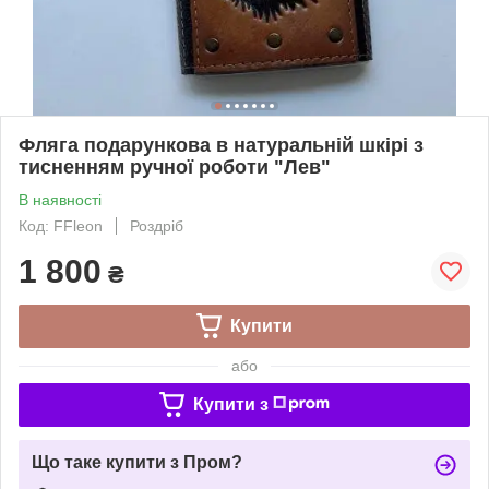
Фляга подарункова в натуральній шкірі з
тисненням ручної роботи "Лев"
В наявності
Код: FFleon
Роздріб
1 800
₴
Купити
або
Купити з
Що таке купити з Пром?