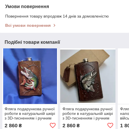
Умови повернення
Повернення товару впродовж 14 днів за домовленістю
Всі умови повернення
Подібні товари компанії
Фляга подарункова ручної
Фляга подарункова ручної
Фляг
роботи в натуральній шкірі
роботи в натуральній шкірі
напо
з 3D-тисненням і ручним
з 3D-тисненням і ручним
війс
розписом "Щука"
розписом "Йорж"
ручн
2 860
2 860
1 8
₴
₴
нату