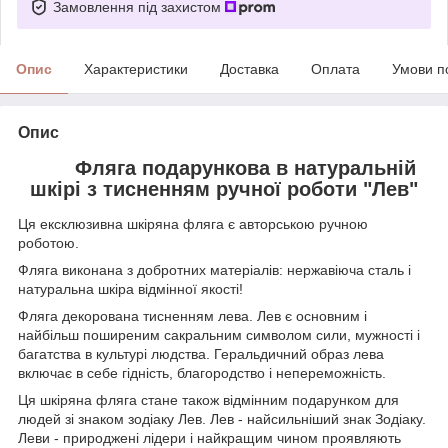
Замовлення під захистом
Опис
Характеристики
Доставка
Оплата
Умови п
Опис
Фляга подарункова в натуральній
шкірі з тисненням ручної роботи "Лев"
Ця ексклюзивна шкіряна фляга є авторською ручною
роботою.
Фляга виконана з добротних матеріалів: нержавіюча сталь і
натуральна шкіра відмінної якості!
Фляга декорована тисненням лева. Лев є основним і
найбільш поширеним сакральним символом сили, мужності і
багатства в культурі людства. Геральдичний образ лева
включає в себе гідність, благородство і непереможність.
Ця шкіряна фляга стане також відмінним подарунком для
людей зі знаком зодіаку Лев. Лев - найсильніший знак Зодіаку.
Леви - природжені лідери і найкращим чином проявляють