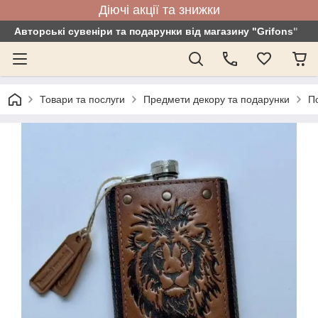
Діючі акції та знижки
Авторські сувеніри та подарунки від магазину "Grifons"
Товари та послуги
Предмети декору та подарунки
По