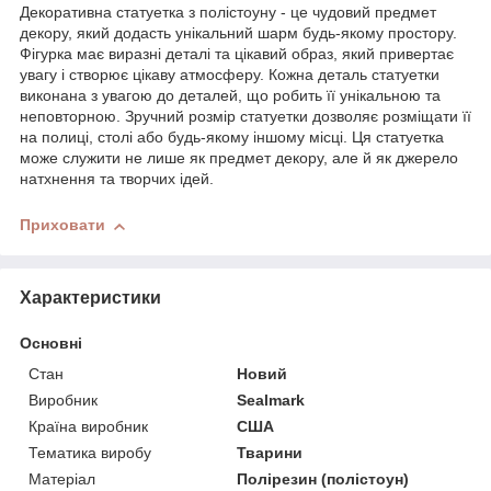
Декоративна статуетка з полістоуну - це чудовий предмет
декору, який додасть унікальний шарм будь-якому простору.
Фігурка має виразні деталі та цікавий образ, який привертає
увагу і створює цікаву атмосферу. Кожна деталь статуетки
виконана з увагою до деталей, що робить її унікальною та
неповторною. Зручний розмір статуетки дозволяє розміщати її
на полиці, столі або будь-якому іншому місці. Ця статуетка
може служити не лише як предмет декору, але й як джерело
натхнення та творчих ідей.
Приховати
Характеристики
Основні
Стан
Новий
Виробник
Sealmark
Країна виробник
США
Тематика виробу
Тварини
Матеріал
Полірезин (полістоун)