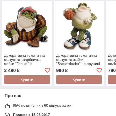
Декоративна тематична
Декоративна тематична
Деко
статуетка-скарбничка
статуетка жабки
стат
жабки "Гольф" із
"Баскетболіст" на пружині
полі
полістоуну від
з полістоуну від
амер
2 480
990
790
₴
₴
американського бренду
американського бренду
Seal
Sealmark
Sealmark
Купити
Купити
Про нас
95% позитивних з 60 відгуків за рік
Працює з 15.06.2017