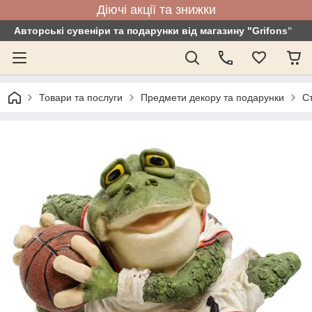
Діючі акції та знижки
Авторські сувеніри та подарунки від магазину "Grifons"
Товари та послуги
Предмети декору та подарунки
С