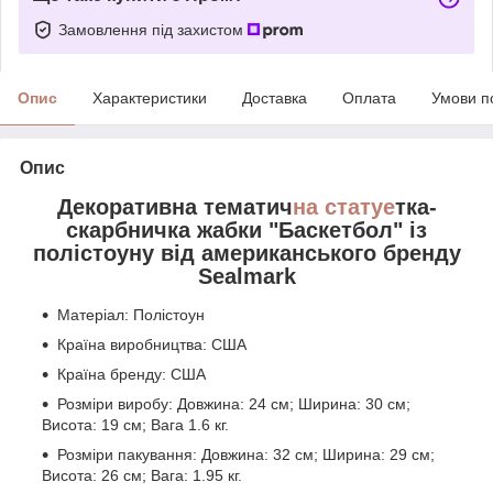
Замовлення під захистом
Опис
Характеристики
Доставка
Оплата
Умови п
Опис
Декоративна тематич
на статуе
тка-
скарбничка жабки "Баскетбол" із
полістоуну від американського бренду
Sealmark
Матеріал: Полістоун
Країна виробництва: США
Країна бренду: США
Розміри виробу: Довжина: 24 см; Ширина: 30 см;
Висота: 19 см; Вага 1.6 кг.
Розміри пакування: Довжина: 32 см; Ширина: 29 см;
Висота: 26 см; Вага: 1.95 кг.