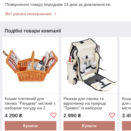
Повернення товару впродовж 14 днів за домовленістю
Всі умови повернення
Подібні товари компанії
Кошик плетений для
Рюкзак для пікніка та
Коши
пікніка "Рандеву" місткий з
відпочинку на природі
для 
набором посуду на 2
"Тревел" із набором
міст
персони та аксесуарами
посуду на дві персони
на 4
4 290
2 990
3 4
₴
₴
акс
Купити
Купити