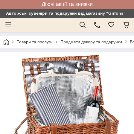
Діючі акції та знижки
Авторські сувеніри та подарунки від магазину "Grifons"
Товари та послуги
Предмети декору та подарунки
Вс