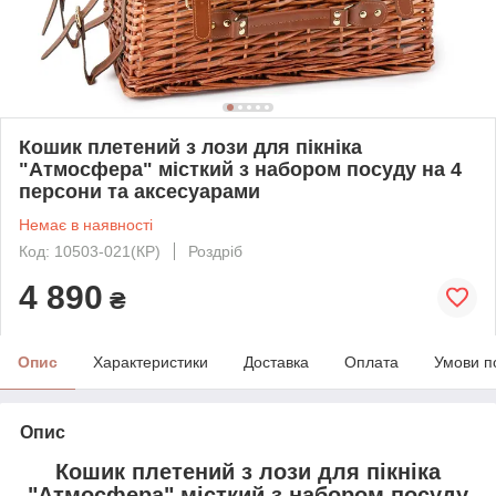
Кошик плетений з лози для пікніка
"Атмосфера" місткий з набором посуду на 4
персони та аксесуарами
Немає в наявності
Код: 10503-021(КР)
Роздріб
4 890
₴
Опис
Характеристики
Доставка
Оплата
Умови п
Опис
Кошик плетений з лози для пікніка
"Атмосфера" місткий з набором посуду