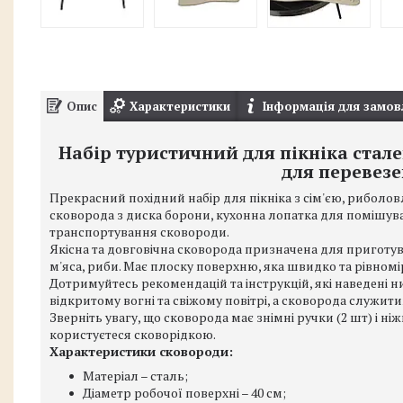
Опис
Характеристики
Інформація для замов
Набір туристичний для пікніка стале
для перевезе
Прекрасний похідний набір для пікніка з сім'єю, риболо
сковорода з диска борони, кухонна лопатка для помішува
транспортування сковороди.
Якісна та довговічна сковорода призначена для приготува
м'яса, риби. Має плоску поверхню, яка швидко та рівном
Дотримуйтесь рекомендацій та інструкцій, які наведені н
відкритому вогні та свіжому повітрі, а сковорода служит
Зверніть увагу, що сковорода має знімні ручки (2 шт) і ні
користуєтеся сковорідкою.
Характеристики сковороди:
Матеріал – сталь;
Діаметр робочої поверхні – 40 см;