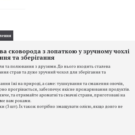
лення
ва сковорода з лопаткою у зручному чохлі
ння та зберігання
вля та полювання з друзями. До нього входить сталева
ння страв та дуже зручний чохол для зберігання та
ння їжі на природі, а саме: тушкування та смаження овочів,
ірно прогрівається, забезпечує якісне прожарювання продуктів.
ижче, та отримайте ароматні та смачні страви, приготовані на
име вам роками.
жки (3 шт). Їх також потрібно змащувати олією, якщо довго не