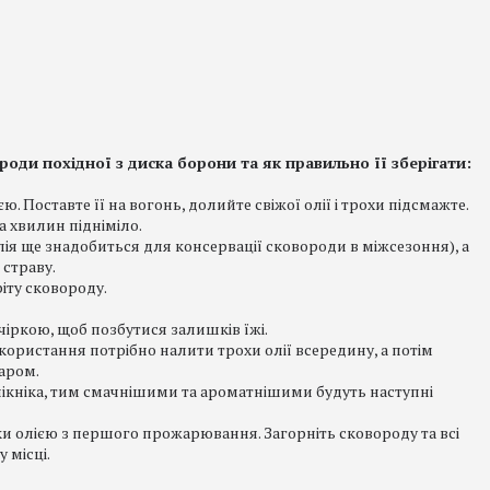
оди похідної з диска борони та як правильно її зберігати:
Поставте її на вогонь, долийте свіжої олії і трохи підсмажте.
а хвилин підніміло.
ія ще знадобиться для консервації сковороди в міжсезоння), а
 страву.
іту сковороду.
іркою, щоб позбутися залишків їжі.
ористання потрібно налити трохи олії всередину, а потім
аром.
 пікніка, тим смачнішими та ароматнішими будуть наступні
и олією з першого прожарювання. Загорніть сковороду та всі
 місці.