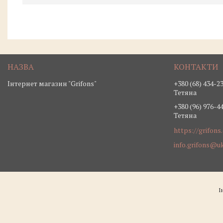
Інтернет магазин "Grifons"
+380 (68) 434-2
Тетяна
+380 (96) 976-4
Тетяна
https://grifons
info.grifons@uk