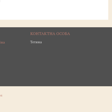
Тетяна
їна
ті