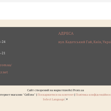
3-24
вул. Кадетський Гай, Київ, Укра
4-21
.com.ua/
r.net
Сайт створений на маркетплейсі
Prom.ua
Інтернет магазин "Grifons" |
Поскаржитися на контент
|
Політика конфіденційнос
Select Language
▼