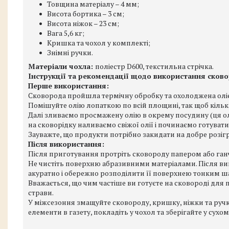
Товщина матеріалу – 4 мм;
Висота бортика – 3 см;
Висота ніжок – 23 см;
Вага 5,6 кг;
Кришка та чохол у комплекті;
Знімні ручки.
Матеріали чохла:
поліестр D600, текстильна стрічка.
Інструкції та рекомендації щодо використання сковор
Перше використання:
Сковорода пройшла термічну обробку та охолоджена олією. 
Помішуйте олію лопаткою по всій площині, так щоб кільк
Далі зливаємо просмажену олію в окрему посудину (ця ол
на сковорідку наливаємо свіжої олії і починаємо готувати
Зауважте, що продукти потрібно закидати на добре розігр
Після використання:
Після приготування протріть сковороду папером або ганч
Не чистіть поверхню абразивними матеріалами. Після вик
акуратно і обережно розподілити її поверхнею тонким ш
Вважається, що чим частіше ви готуєте на сковороді для
страви.
У міжсезоння змащуйте сковороду, кришку, ніжки та ручк
елементи в газету, покладіть у чохол та зберігайте у сухому