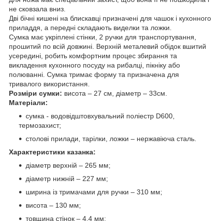
не сковзала вниз.
Дві бічні кишені на блискавці призначені для чашок і кухонного
приладдя, а передні складають виделки та ложки.
Сумка має укріплені стінки, 2 ручки для транспортування,
прошитий по всій довжині. Верхній металевий обідок вшитий
усередині, робить комфортним процес збирання та
викладення кухонного посуду на рибалці, пікніку або
полюванні. Сумка тримає форму та призначена для
тривалого використання.
Розміри сумки:
висота – 27 см, діаметр – 33см.
Матеріали:
сумка - водовідштовхувальний поліестр D600,
термозахист;
столові прилади, тарілки, ложки – нержавіюча сталь.
Характеристики казанка:
діаметр верхній – 265 мм;
діаметр нижній – 227 мм;
ширина із тримачами для ручки – 310 мм;
висота – 130 мм;
товщина стінок – 4,4 мм;