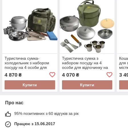
Туристична сумка-
Туристична сумка з
Коши
холодильник з набором
набором посуду на 4
для 
посуду на 4 особи для
особи для відпочинку на
міст
відпочинку на відкритому
природі
на 4
4 870
4 070
3 4
₴
₴
повітрі з комфортом
акс
Купити
Купити
Про нас
95% позитивних з 60 відгуків за рік
Працює з 15.06.2017