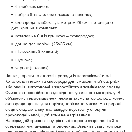
6 глибоких мисок;
набір з 6-ти столових ложок та виделок;
сковорода, глибока, діаметром 26 см - потовщене
дно, кришка в комплекті;
котелок на 6 л із кришкою – сковородою;
дошка для нарізки (25х25 см);
ніж кухонний великий;
шумівка;
черпак (полоник).
Чашки, тарілки та столові прилади із нержавіючої сталі.
Котелок для юшки та сковорода для смаження м'яса, риби
або овочів, виготовлені з жаростійкого алюмінієвого сплаву.
Сумка із зносостійкого водовідштовхувального матеріалу. В
об'ємному термовідділенні лежать акумулятор холоду, котел,
сковорода, дошка для нарізки, тарілки та миски. На природі
сюди складають їжу, яка швидко псується у спеку чи
прохолодні напої, щоб вони не нагрівалися.
На відкидній кришці з внутрішньої сторони закріплені в 3-х
осередках ніж, шумівка та ополоник. Зверніть увагу, комірка
для ножа має спеціальний захист, щоб вона її не пошкодила і