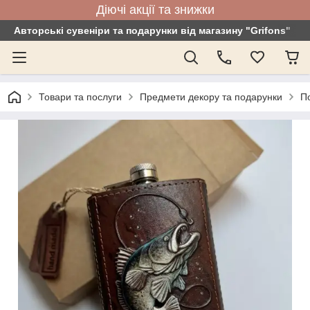
Діючі акції та знижки
Авторські сувеніри та подарунки від магазину "Grifons"
Товари та послуги
Предмети декору та подарунки
По