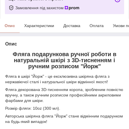
Замовлення під захистом
Опис
Характеристики
Доставка
Оплата
Умови п
Опис
Фляга подарункова ручної роботи в
натуральній шкірі з 3D-тисненням і
ручним розписом "Йорж"
Фляга в шкірі "Йорж" - це ексклюзивна шкіряна фляга з
нержавіючої сталі і натуральної шкіри відмінної якості!
Фляга декорована 3D-тисненням коропа, зробленим повністю
вручну, а також ручним розписом професійними акриловими
фарбами для шкіри.
Розмір фляги: 10oz (300 мл).
Авторська шкіряна фляга "Йорж" стане відмінним подарунком
на будь-який випадок!