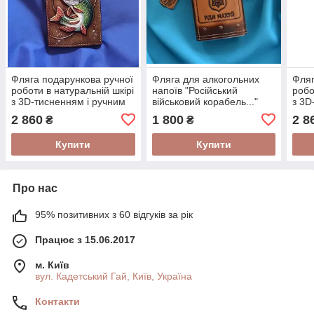
Фляга подарункова ручної
Фляга для алкогольних
Фляг
роботи в натуральній шкірі
напоїв "Російський
робо
з 3D-тисненням і ручним
військовий корабель..."
з 3D
розписом "Щука"
ручної роботи в
розп
2 860
1 800
2 8
₴
₴
натуральній шкірі з
тисненням
Купити
Купити
Про нас
95% позитивних з 60 відгуків за рік
Працює з 15.06.2017
м. Київ
вул. Кадетський Гай, Київ, Україна
Контакти