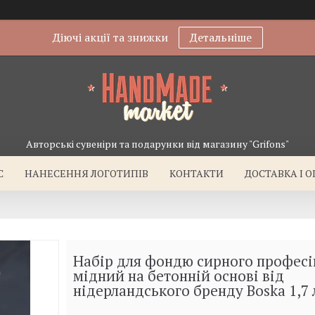
Діючі акції та знижки
Детальніше
Авторські сувеніри та подарунки від магазину "Grifons"
С
НАНЕСЕННЯ ЛОГОТИПІВ
КОНТАКТИ
ДОСТАВКА І 
Набір для фондю сирного профес
мідний на бетонній основі від
нідерландського бренду Boska 1,7 