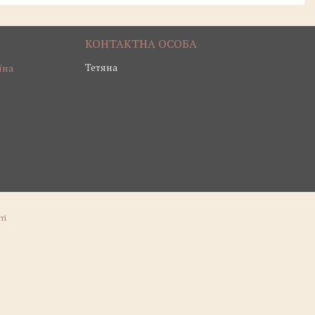
Тетяна
їна
ті