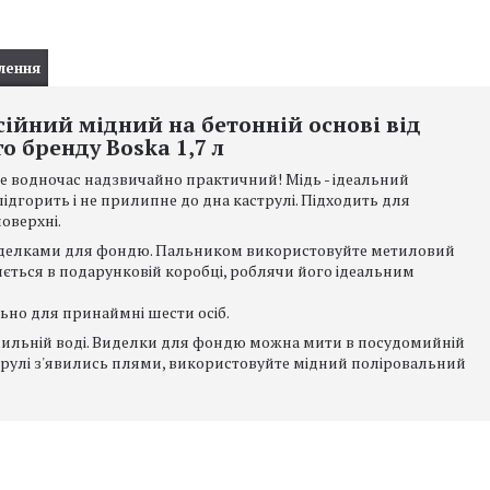
лення
ійний мідний на бетонній основі від
о бренду Boska 1,7 л
е водночас надзвичайно практичний! Мідь - ідеальний
ідгорить і не прилипне до дна каструлі. Підходить для
поверхні.
иделками для фондю. Пальником використовуйте метиловий
ляється в подарунковій коробці, роблячи його ідеальним
ально для принаймні шести осіб.
мильній воді. Виделки для фондю можна мити в посудомийній
трулі з'явились плями, використовуйте мідний поліровальний