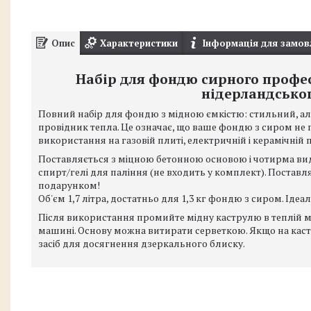
Опис
Характеристики
Інформація для замов
Набір для фондю сирного профес
нідерландськог
Повний набір для фондю з мідною ємкістю: стильний, ал
провідник тепла. Це означає, що ваше фондю з сиром не п
використання на газовій плиті, електричній і керамічній 
Поставляється з міцною бетонною основою і чотирма в
спирт/гелі для паління (не входить у комплект). Постав
подарунком!
Об'єм 1,7 літра, достатньо для 1,3 кг фондю з сиром. Іде
Після використання промийте мідну каструлю в теплій 
машині. Основу можна витирати серветкою. Якщо на кас
засіб для досягнення дзеркального блиску.