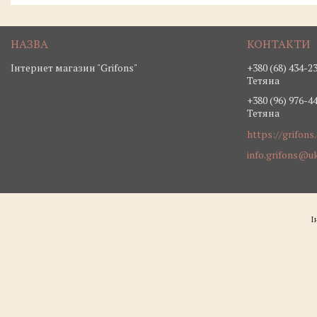
Інтернет магазин "Grifons"
+380 (68) 434-2
Тетяна
+380 (96) 976-4
Тетяна
https://grifons
info.grifons@uk