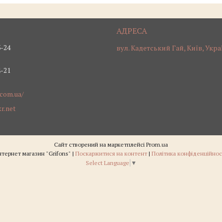
3-24
вул. Кадетський Гай, Київ, Укра
4-21
.com.ua/
r.net
Сайт створений на маркетплейсі
Prom.ua
Інтернет магазин "Grifons" |
Поскаржитися на контент
|
Політика конфіденційнос
Select Language
▼