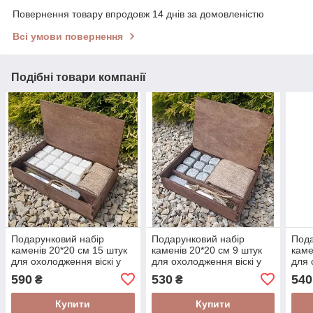
Повернення товару впродовж 14 днів за домовленістю
Всі умови повернення
Подібні товари компанії
Подарунковий набір
Подарунковий набір
Пода
каменів 20*20 см 15 штук
каменів 20*20 см 9 штук
каме
для охолодження віскі у
для охолодження віскі у
для 
подарунковій коробці
подарунковій коробці
пода
590
530
540
₴
₴
Купити
Купити