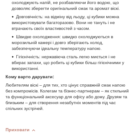
охолоджують напій, не розбавляючи його водою, що
дозволяє зберегти оригінальний смак та аромат віскі.
Довговічність: на відміну від льоду, ці кубики можна
використовувати багаторазово. Вони не тануть і не
втрачають своїх властивостей з часом.
Швидке охолодження: швидко охолоджуються в
морозильній камері і довго зберігають холод,
забезпечуючи ідеальну температуру напою.
Гігієнічність: нержавіюча сталь легко миється і не
вбирає запахи, що робить ці кубики більш гігієнічними у
використанні.
Кому варто дарувати:
Любителям віскі – для тих, хто цінує справжній смак напою
без компромісів. Колегам та бізнес-партнерам – як стильний
та функціональний аксесуар для офісу або дому. Друзям та
близьким – для створення незабутніх моментів під час
спільних зустрічей.
Приховати