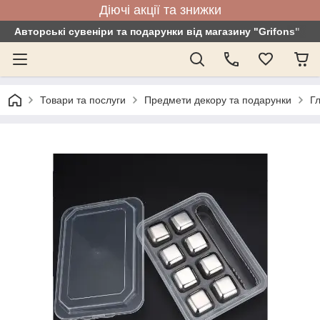
Діючі акції та знижки
Авторські сувеніри та подарунки від магазину "Grifons"
Товари та послуги
Предмети декору та подарунки
Гл