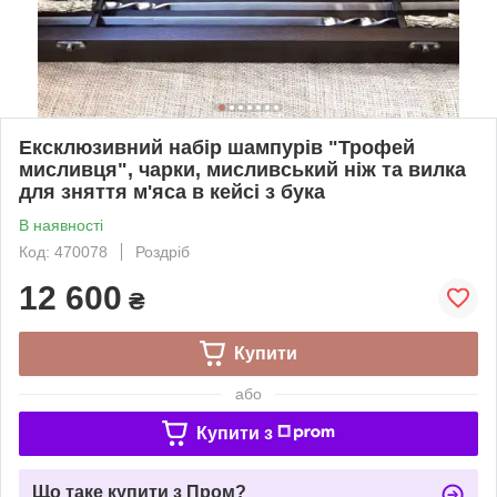
Ексклюзивний набір шампурів "Трофей
мисливця", чарки, мисливський ніж та вилка
для зняття м'яса в кейсі з бука
В наявності
Код: 470078
Роздріб
12 600
₴
Купити
або
Купити з
Що таке купити з Пром?