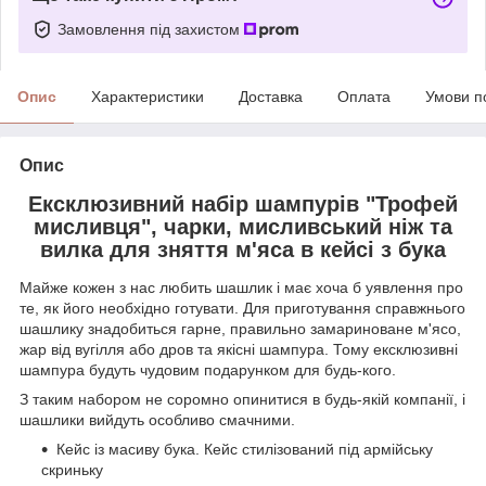
Замовлення під захистом
Опис
Характеристики
Доставка
Оплата
Умови п
Опис
Ексклюзивний набір шампурів "Трофей
мисливця", чарки, мисливський ніж та
вилка для зняття м'яса в кейсі з бука
Майже кожен з нас любить шашлик і має хоча б уявлення про
те, як його необхідно готувати. Для приготування справжнього
шашлику знадобиться гарне, правильно замариноване м'ясо,
жар від вугілля або дров та якісні шампура. Тому ексклюзивні
шампура будуть чудовим подарунком для будь-кого.
З таким набором не соромно опинитися в будь-якій компанії, і
шашлики вийдуть особливо смачними.
Кейс із масиву бука. Кейс стилізований під армійську
скриньку