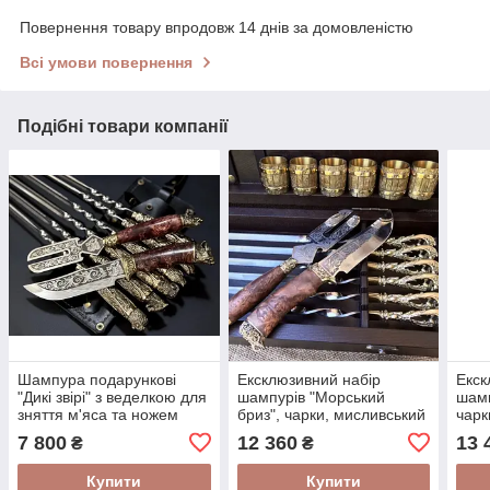
Повернення товару впродовж 14 днів за домовленістю
Всі умови повернення
Подібні товари компанії
Шампура подарункові
Ексклюзивний набір
Екск
"Дикі звірі" з веделкою для
шампурів "Морський
шамп
зняття м'яса та ножем
бриз", чарки, мисливський
чарк
мисливським
ніж та вилка для зняття
вилк
7 800
12 360
13 
₴
₴
м'яса в кейсі з бука
кейс
Купити
Купити