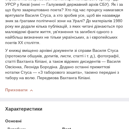
УРСР у Києві (нині — Галузевий державний архів СБУ). Як і за
що було заарештовано поета? Хто під час процесу намагався
врятувати Василя Стуса, а хто зробив усе, щоб він назавжди
зник за ґратами політичної зони на Уралі? До матеріалів 1980
року ми додали кілька публікацій, з яких читачі дізнаються про
маловідомі факти життя, ув'язнення та загибелі одного з
найбільш визначних не тільки українських, а і європейських
поетів ХХ століття.
У книжці вміщено архівні документи зі справи Василя Стуса
(протоколи обшуків, допитів, листи, статті і т. д.), фотографії,
статті Вахтанга Кіпіані, а також відомих дисидентів — Василя
Овсієнка, Леоніда Бородіна. Додано останні прижиттєві
нотатки Стуса — «З таборового зошита», таємно передані з
табору на волю. Передмова Вахтанга Кіпіані.
Приховати
Характеристики
Основні
Виробник
Best