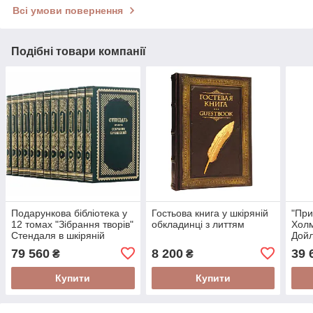
Всі умови повернення
Подібні товари компанії
Подарункова бібліотека у
Гостьова книга у шкіряній
"При
12 томах "Зібрання творів"
обкладинці з литтям
Холм
Стендаля в шкіряній
Дойл
палітурці
палі
79 560
8 200
39 
₴
₴
вида
Купити
Купити