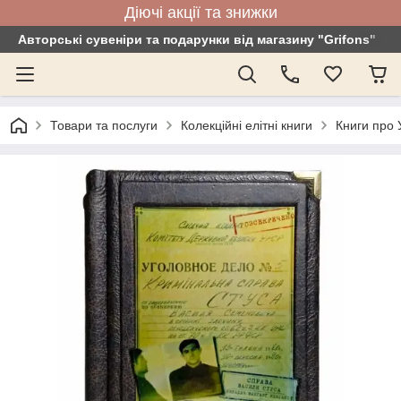
Діючі акції та знижки
Авторські сувеніри та подарунки від магазину "Grifons"
Товари та послуги
Колекційні елітні книги
Книги про 