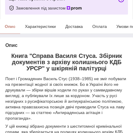
Замовлення під захистом
Опис
Характеристики
Доставка
Оплата
Умови п
Опис
Книга "Справа Василя Стуса. Збірник
документів з архіву колишнього КДБ
УРСР" у шкіряній палітурці
Поет і Громадянин Василь Стус (1938–1985) не зміг побувати
на презентації жодної зі своїх книжок. Бо в Україні його не
друкували — збірки віршів ходили по руках у самвидавному
вигляді, а публікували їх лише за кордоном. Участь у русі
незгідних з русифікаторською й антиукраїнською політикою,
активна правозахисна позиція двічі приводили Стуса на лаву
підсудних — за статтею «Антирадянська агітація і
пропаганда».
У цій книжці зібрано документи з шеститомної кримінальної
справи, яка зберігається на полицях колишнього архіву КДБ