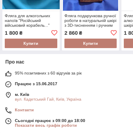
Фляга для алкогольних
Фляга подарункова ручної
Фляг
напоїв "Російський
роботи в натуральній шкірі
алко
військовий корабель..."
з 3D-тисненням і ручним
шкір
ручної роботи в
розписом "Щука"
"Дра
1 800
2 860
1 8
₴
₴
натуральній шкірі з
тисненням
Купити
Купити
Про нас
95% позитивних з 60 відгуків за рік
Працює з 15.06.2017
м. Київ
вул. Кадетський Гай, Київ, Україна
Контакти
Сьогодні працює з 09:00 до 18:00
Показати весь графік роботи