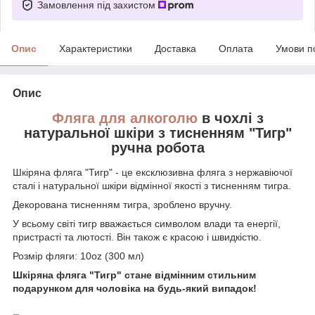
Замовлення під захистом
Опис
Характеристики
Доставка
Оплата
Умови п
Опис
Фляга для алкоголю
в чохлі з
натуральної шкіри з тисненням "Тигр"
ручна робота
Шкіряна фляга "Тигр" - це ексклюзивна фляга з нержавіючої
сталі і натуральної шкіри відмінної якості з тисненням тигра.
Декорована тисненням тигра, зроблено вручну.
У всьому світі тигр вважається символом влади та енергії,
пристрасті та лютості. Він також є красою і швидкістю.
Розмір фляги: 10oz (300 мл)
Шкіряна фляга "Тигр" стане відмінним стильним
подарунком для чоловіка на будь-який випадок!