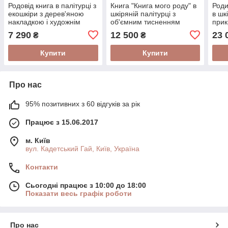
Родовід книга в палітурці з
Книга "Книга мого роду" в
Роди
екошкіри з дерев'яною
шкіряній палітурці з
в шк
накладкою і художнім
об'ємним тисненням
при
тисненням (українською)
кріплення кільцевий
дек
7 290
12 500
23 
₴
₴
механізм
накл
мов
Купити
Купити
Про нас
95% позитивних з 60 відгуків за рік
Працює з 15.06.2017
м. Київ
вул. Кадетський Гай, Київ, Україна
Контакти
Сьогодні працює з 10:00 до 18:00
Показати весь графік роботи
Про нас