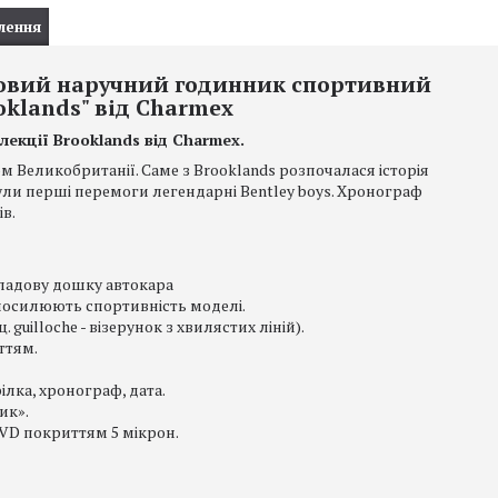
лення
овий наручний годинник спортивний
oklands" від Charmex
екції Brooklands від Charmex.
м Великобританії. Саме з Brooklands розпочалася історія
були перші перемоги легендарні Bentley boys. Хронограф
в.
иладову дошку автокара
посилюють спортивність моделі.
uilloche - візерунок з хвилястих ліній).
ттям.
лка, хронограф, дата.
ик».
PVD покриттям 5 мікрон.