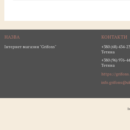
Інтернет магазин "Grifons"
+380 (68) 434-2
Тетяна
+380 (96) 976-4
Тетяна
https://grifons
info.grifons@uk