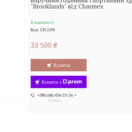
наручний годинник спортивний х
"Brooklands" від Charmex
В наявності
Код:
CH 2195
33 500 ₴
Купити
Купити з
+380 (68) 434-23-24
Тетяна