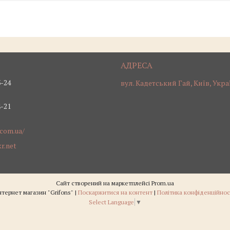
3-24
вул. Кадетський Гай, Київ, Укра
4-21
.com.ua/
r.net
Сайт створений на маркетплейсі
Prom.ua
Інтернет магазин "Grifons" |
Поскаржитися на контент
|
Політика конфіденційнос
Select Language
▼