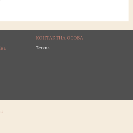
Тетяна
їна
ті