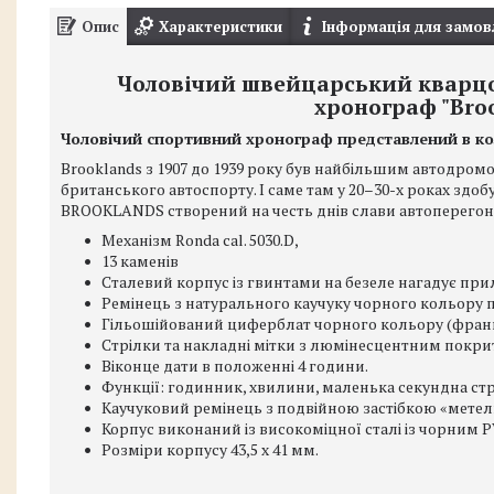
Опис
Характеристики
Інформація для замов
Чоловічий швейцарський кварц
хронограф "Bro
Чоловічий спортивний хронограф представлений в кол
Brooklands з 1907 до 1939 року був найбільшим автодромо
британського автоспорту. І саме там у 20–30-х роках здо
BROOKLANDS створений на честь днів слави автоперегоні
Механізм Ronda cal. 5030.D,
13 каменів
Сталевий корпус із гвинтами на безеле нагадує пр
Ремінець з натурального каучуку чорного кольору 
Гільошійований циферблат чорного кольору (франц. g
Стрілки та накладні мітки з люмінесцентним покри
Віконце дати в положенні 4 години.
Функції: годинник, хвилини, маленька секундна стрі
Каучуковий ремінець з подвійною застібкою «метел
Корпус виконаний із високоміцної сталі із чорним 
Розміри корпусу 43,5 x 41 мм.