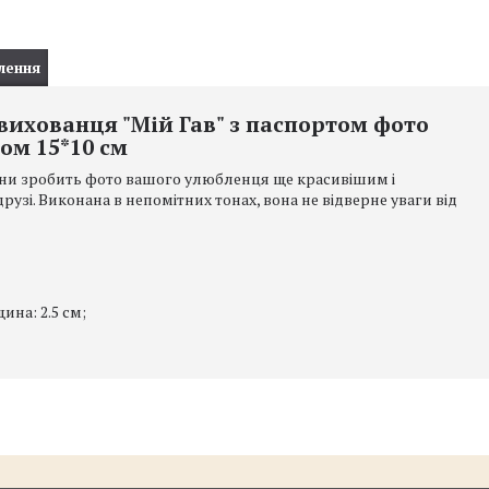
лення
вихованця "Мій Гав" з паспортом фото
ом 15*10 см
ни зробить фото вашого улюбленця ще красивішим і
рузі. Виконана в непомітних тонах, вона не відверне уваги від
ина: 2.5 см;