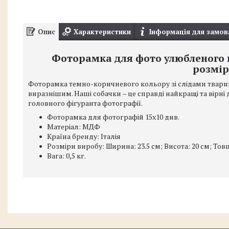
Опис
Характеристики
Інформація для замов
Фоторамка для фото улюбленого 
розмір
Фоторамка темно-коричневого кольору зі слідами твари
виразнішим. Наші собачки – це справді найкращі та вірні д
головного фігуранта фотографії.
Фоторамка для фотографій 15х10 див.
Матеріал: МДФ
Країна бренду: Італія
Розміри виробу: Ширина: 23.5 см; Висота: 20 см; Товщ
Вага: 0,5 кг.