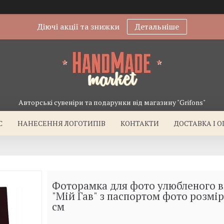
Діючі акції та знижки
Детальніше
Авторські сувеніри та подарунки від магазину "Grifons"
С
НАНЕСЕННЯ ЛОГОТИПІВ
КОНТАКТИ
ДОСТАВКА І 
Фоторамка для фото улюбленого 
"Мій Гав" з паспортом фото розмі
см