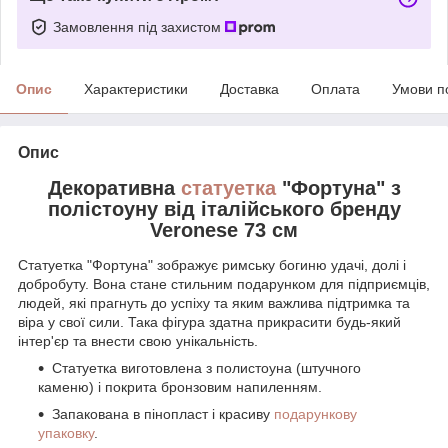
Замовлення під захистом
Опис
Характеристики
Доставка
Оплата
Умови п
Опис
Декоративна
статуетка
"Фортуна" з
полістоуну від італійського бренду
Veronese 73 см
Статуетка "Фортуна" зображує римську богиню удачі, долі і
добробуту. Вона стане стильним подарунком для підприємців,
людей, які прагнуть до успіху та яким важлива підтримка та
віра у свої сили. Така фігура здатна прикрасити будь-який
інтер'єр та внести свою унікальність.
Статуетка виготовлена ​​з полистоуна (штучного
каменю) і покрита бронзовим напиленням.
Запакована в пінопласт і красиву
подарункову
упаковку
.