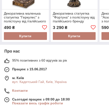
Декоративна маленька
Декоративна статуетка
Деко
статуетка "Геркулес" з
"Фортуна" з полістоуну від
"Аск
полістоуну від італійського
італійського бренду
з по
бренду Veronese висота 9
Veronese
італ
490
3 290
590
₴
₴
см
Vero
Купити
Купити
Про нас
95% позитивних з 60 відгуків за рік
Працює з 15.06.2017
м. Київ
вул. Кадетський Гай, Київ, Україна
Контакти
Сьогодні працює з 09:00 до 18:00
Показати весь графік роботи