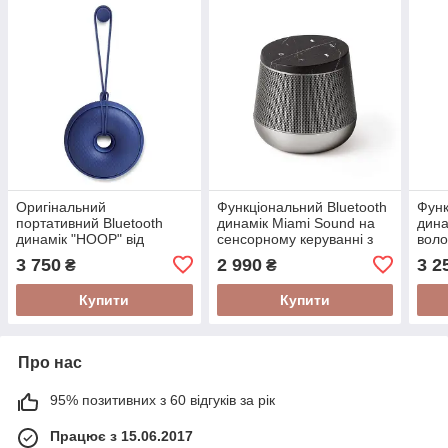
Оригінальний
Функціональний Bluetooth
Функ
портативний Bluetooth
динамік Miami Sound на
дина
динамік "HOOP" від
сенсорному керуванні з
вол
французького бренду
потужністю 5 Вт від
корп
3 750
2 990
3 2
₴
₴
LEXON
бренду Lexon
фран
LEX
Купити
Купити
Про нас
95% позитивних з 60 відгуків за рік
Працює з 15.06.2017