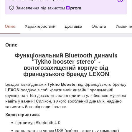
Замовлення під захистом
Опис
Характеристики
Доставка
Оплата
Умови п
Опис
Функціональний Bluetooth динамік
"Tykho booster stereo" -
вологозахищений корпус від
французького бренду LEXON
Бездротовий динамік
Tykho Booster
від французького бренду
LEXON
поєднує в собі креативний дизайн і продуманий
функціонал. Він дозволить насолодитися улюбленою музикою
навіть у ванній! Силікон, з якого зроблений динамік, надійно
захистить його від води і вологи.
Характеристики:
підтримує Bluetooth 4.0.
заряджається через USB (кабель входить у комплект)