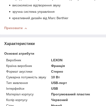
високоякісне відтворення звуку
зручна система управління
креативний дизайн від Marc Berthier
Приховати
Характеристики
Основні атрибути
Виробник
LEXON
Країна виробник
Франція
Формат акустики
Стерео
Сумарна потужність звуку
10 Вт
Тип живлення
USB-порт
Інтерфейси
USB
Матеріал корпусу
Прогумований пластик
Колір корпусу
Червоний
Стан
Новий