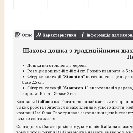
Опис
Характеристики
Інформація для замов
Шахова дошка з традиційними шахо
I
Дошка виготовлена із дерева.
Розміри дошки: 48 x 48 x 4 cm. Розмір квадрата: 4,3 см
Фігурки колекції
"Staunton"
виготовлені з цинку + п
base 2,5 cm.
Фігурки колекції
"Staunton 1"
виготовлені з дерева,
короля: 10 cm – Ø base 3 cm.
Компанія
Italfama
вже багато років займається створення
у яких робота збігається із захопленням усього життя, 
компанії Italfama. Своє тривале захоплення цією інтелект
всього свого життя.
Сьогодні, як і багато років тому, компанія
Italfama
знаходи
тому шахові фігури Italfama можна назвати витвором мисте