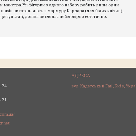
 майстра. Усі фігурки з одного набору робить лише один
я шахів виготовляють з мармуру Каррара (для білих клітин),
 В результаті, дошка виглядає неймовірно естетично.
3-24
вул. Кадетський Гай, Київ, Укра
4-21
.com.ua/
r.net