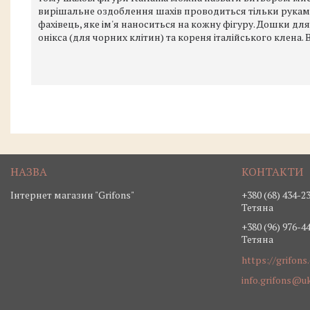
вирішальне оздоблення шахів проводиться тільки руками
фахівець, яке ім'я наноситься на кожну фігуру. Дошки дл
онікса (для чорних клітин) та кореня італійського клена.
Інтернет магазин "Grifons"
+380 (68) 434-2
Тетяна
+380 (96) 976-4
Тетяна
https://grifons
info.grifons@uk