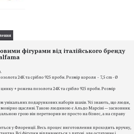
лення
вими фігурами від італійського бренду
talfama
.
озолота 24К та срібло 925 проби. Розмір короля
-
7,5 cm - Ø
 цинку + рожева позолота 24К та срібло 925 проби. Розмір
м унікальних подарункових наборів шахів. Усі знають, що люди,
неймовірно щасливі. Такою людиною є Альдо Марсіні — засновник
уальною грою він перетворив не просто на бізнес, а на справу
ться у Флоренції. Весь процес виготовлення проходить вручну,
цтва. Всі фігурки відливаються з латуні, але остаточне і