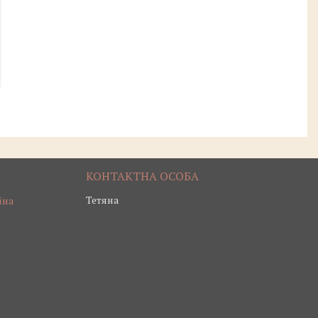
Тетяна
їна