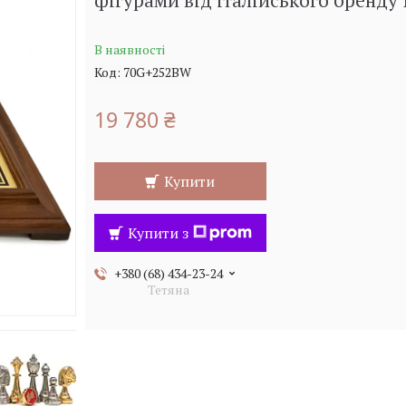
фігурами від італійського бренду 
В наявності
Код:
70G+252BW
19 780 ₴
Купити
Купити з
+380 (68) 434-23-24
Тетяна