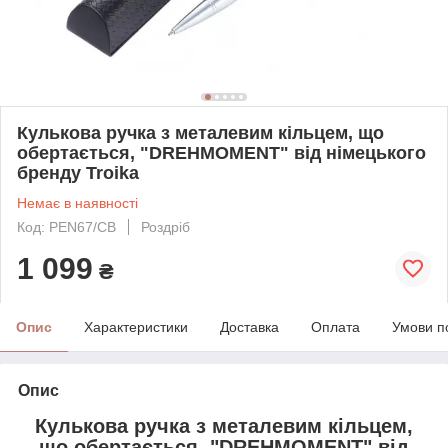
Кулькова ручка з металевим кільцем, що
обертається, "DREHMOMENT" від німецького
бренду Troika
Немає в наявності
Код: PEN67/CB
Роздріб
1 099
₴
Опис
Характеристики
Доставка
Оплата
Умови п
Опис
Кулькова ручка з металевим кільцем,
що обертається, "DREHMOMENT" від