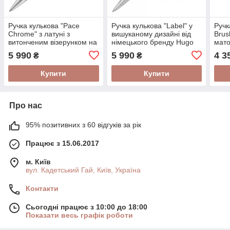
Ручка кулькова "Pace
Ручка кулькова "Label" у
Ручк
Chrome" з латуні з
вишуканому дизайні від
Brus
витонченим візерунком на
німецького бренду Hugo
мато
ковпачку від німецького
Boss
покр
5 990
5 990
4 3
₴
₴
бренду Hugo Boss
брен
Купити
Купити
Про нас
95% позитивних з 60 відгуків за рік
Працює з 15.06.2017
м. Київ
вул. Кадетський Гай, Київ, Україна
Контакти
Сьогодні працює з 10:00 до 18:00
Показати весь графік роботи