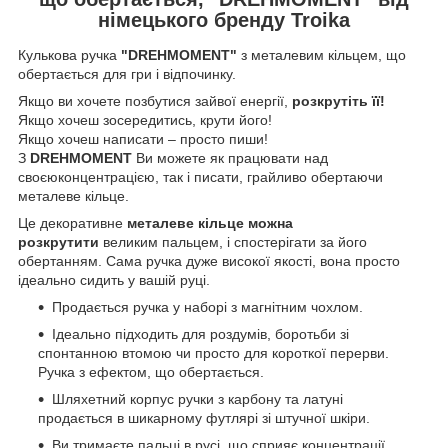
німецького бренду Troika
Кулькова ручка
"DREHMOMENT"
з металевим кільцем, що
обертається для гри і відпочинку.
Якщо ви хочете позбутися зайвої енергії,
розкрутіть її!
Якщо хочеш зосередитись, крути його!
Якщо хочеш написати – просто пиши!
З
DREHMOMENT
Ви можете як працювати над
своєюконцентрацією, так і писати, грайливо обертаючи
металеве кільце.
Це декоративне
металеве кільце можна
розкрутити
великим пальцем, і спостерігати за його
обертанням. Сама ручка дуже високої якості, вона просто
ідеально сидить у вашій руці.
Продається ручка у наборі з магнітним чохлом.
Ідеально підходить для роздумів, боротьби зі
спонтанною втомою чи просто для короткої перерви.
Ручка з ефектом, що обертається.
Шляхетний корпус ручки з карбону та латуні
продається в шикарному футлярі зі штучної шкіри.
Ви тримаєте пальці в русі, що сприяє концентрації.