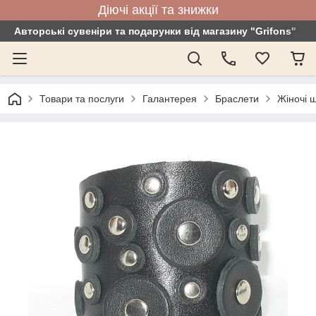
Діючі акції та знижки
Авторські сувеніри та подарунки від магазину "Grifons"
Товари та послуги
Галантерея
Браслети
Жіночі ш