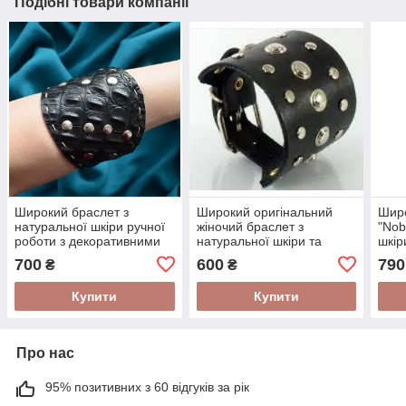
Подібні товари компанії
Широкий браслет з
Широкий оригінальний
Широ
натуральної шкіри ручної
жіночий браслет з
"Nob
роботи з декоративними
натуральної шкіри та
шкір
металевими заклепками
прикрашений
деко
700
600
790
₴
₴
декоративними
та р
металевими елементами
Купити
Купити
Про нас
95% позитивних з 60 відгуків за рік