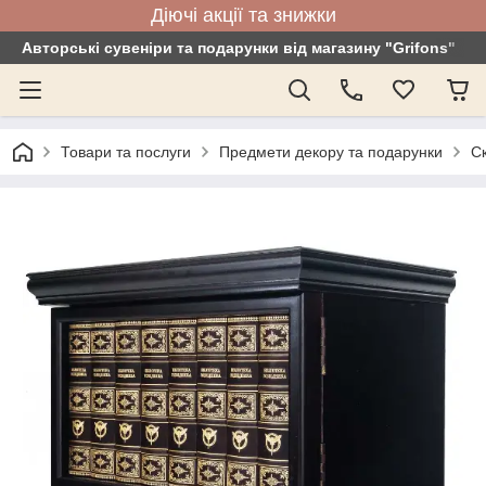
Діючі акції та знижки
Авторські сувеніри та подарунки від магазину "Grifons"
Товари та послуги
Предмети декору та подарунки
Ск