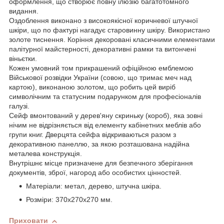
оформлення, що створює повну ілюзію багатотомного
видання.
Оздоблення виконано з високоякісної коричневої штучної
шкіри, що по фактурі нагадує старовинну шкіру. Використано
золоте тиснення. Коріння декоровані класичними елементами
палітурної майстерності, декоративні рамки та витончені
віньєтки.
Кожен умовний том прикрашений офіційною емблемою
Військової розвідки України (совою, що тримає меч над
картою), виконаною золотом, що робить цей виріб
символічним та статусним подарунком для професіоналів
галузі.
Сейф вмонтований у дерев'яну скриньку (короб), яка зовні
нічим не відрізняється від елементу кабінетних меблів або
групи книг. Дверцята сейфа відкриваються разом з
декоративною панеллю, за якою розташована надійна
металева конструкція.
Внутрішнє місце призначене для безпечного зберігання
документів, зброї, нагород або особистих цінностей.
Матеріали: метал, дерево, штучна шкіра.
Розміри: 370x270x270 мм.
Приховати