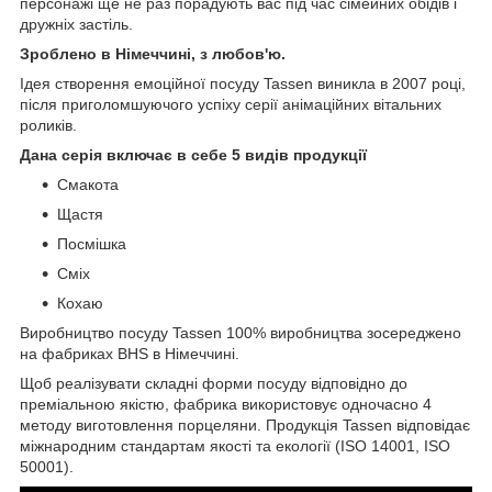
персонажі ще не раз порадують вас під час сімейних обідів і
дружніх застіль.
Зроблено в Німеччині, з любов'ю.
Ідея створення емоційної посуду Tassen виникла в 2007 році,
після приголомшуючого успіху серії анімаційних вітальних
роликів.
Дана серія включає в себе 5 видів продукції
Смакота
Щастя
Посмішка
Сміх
Кохаю
Виробництво посуду Tassen 100% виробництва зосереджено
на фабриках BHS в Німеччині.
Щоб реалізувати складні форми посуду відповідно до
преміальною якістю, фабрика використовує одночасно 4
методу виготовлення порцеляни. Продукція Tassen відповідає
міжнародним стандартам якості та екології (ISO 14001, ISO
50001).