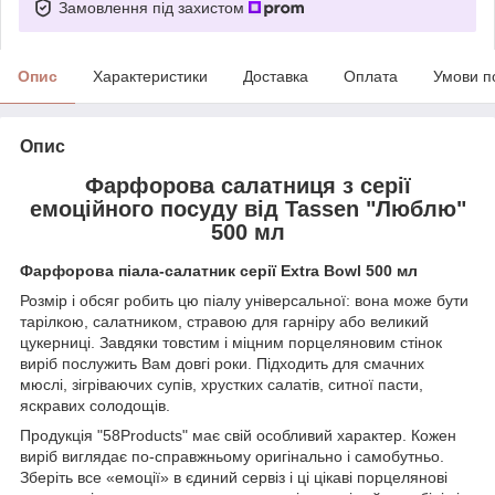
Замовлення під захистом
Опис
Характеристики
Доставка
Оплата
Умови п
Опис
Фарфорова салатниця з серії
емоційного посуду від Tassen "Люблю"
500 мл
Фарфорова піала-салатник серії Extra Bowl 500 мл
Розмір і обсяг робить цю піалу універсальної: вона може бути
тарілкою, салатником, стравою для гарніру або великий
цукерниці. Завдяки товстим і міцним порцеляновим стінок
виріб послужить Вам довгі роки. Підходить для смачних
мюслі, зігріваючих супів, хрустких салатів, ситної пасти,
яскравих солодощів.
Продукція "58Products" має свій особливий характер. Кожен
виріб виглядає по-справжньому оригінально і самобутньо.
Зберіть все «емоції» в єдиний сервіз і ці цікаві порцелянові