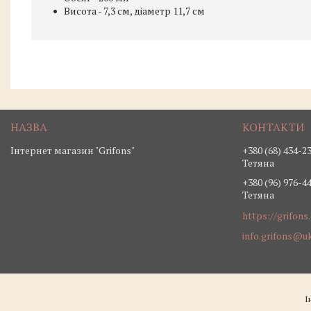
Висота - 7,3 см, діаметр 11,7 см
Інтернет магазин "Grifons"
+380 (68) 434-2
Тетяна
+380 (96) 976-4
Тетяна
https://grifons
info.grifons@uk