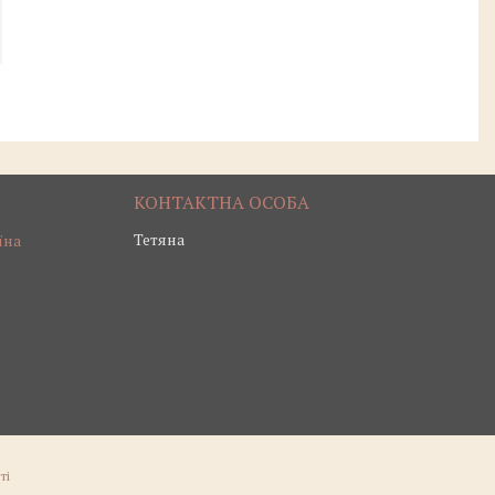
Тетяна
їна
ті