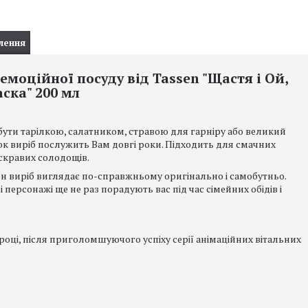
лення
емоційної посуду від Tassen "Щастя і Ой,
аска" 200 мл
 бути тарілкою, салатником, стравою для гарніру або великий
ок виріб послужить Вам довгі роки. Підходить для смачних
 яскравих солодощів.
жен виріб виглядає по-справжньому оригінально і самобутньо.
ві персонажі ще не раз порадують вас під час сімейних обідів і
році, після приголомшуючого успіху серії анімаційних вітальних