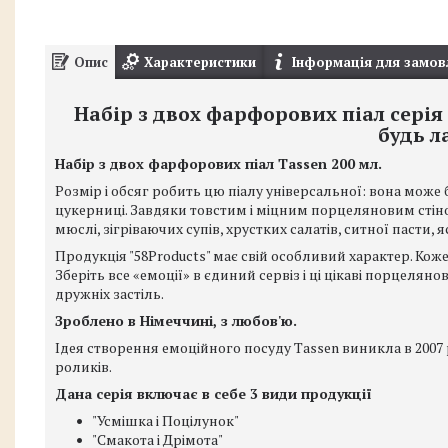
Опис
Характеристики
Інформація для замов
Набір з двох фарфорових піал серія 
будь л
Набір з двох фарфорових піал Tassen 200 мл.
Розмір і обсяг робить цю піалу універсальної: вона може
цукерниці. Завдяки товстим і міцним порцеляновим стін
мюслі, зігріваючих супів, хрустких салатів, ситної пасти,
Продукція "58Products" має свій особливий характер. Ко
Зберіть все «емоції» в єдиний сервіз і ці цікаві порцеляно
дружніх застіль.
Зроблено в Німеччині, з любов'ю.
Ідея створення емоційного посуду Tassen виникла в 2007 
роликів.
Дана серія включає в себе 3 види продукції
"Усмішка і Поцілунок"
"Смакота і Дрімота"