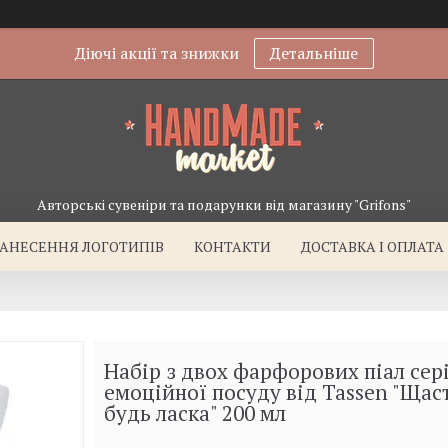
Діючі акції та знижки
Детальніше
Авторські сувеніри та подарунки від магазину "Grifons"
АНЕСЕННЯ ЛОГОТИПІВ
КОНТАКТИ
ДОСТАВКА І ОПЛАТА
Набір з двох фарфорових піал сер
емоційної посуду від Tassen "Щаст
будь ласка" 200 мл