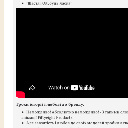
"Щастя і Ой, будь ласка"
Трохи історії і любові до бренду.
Неможливо! Абсолютно неможливо! - З такими слов
анімації Fiftyeight Products.
Але завзятість і любов до своїх моделей зробили сво