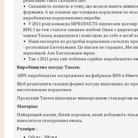
реалізацію такої складної ідеї.
Складність полягає в тому, що моделі мають мімік
формами. А це означає що товщина порцеляни по всьо
виробництва порцелянових виробів.
У 2011 році команда 58PRODUCTS підписали договір
BHS. І це теж сталося завдяки любові. Один з директ
чашки Tassen, надихнувся і повіз ідею до себе в штаб к
Наші експерти по розробці порцеляни спочатку прос
- розповідав Енгельманн. Це ніколи не спрацює, Ми ні
відповідей. Але Енгельманн вірив.
Так з 2011 року світ побачив серійне виробництво е
Виробництво посуду Tassen.
100% виробництва зосереджено на фабриках BHS в Німеч
Щоб реалізувати складні форми посуду відповідно до пр
виготовлення порцеляни.
Продукція Tassen відповідає міжнародним стандартам якості
Матеріал
Найкращий каолін, білий порошок, який добувають тільки в
наноситься глазурована емаль.
Розміри :
Обсяг - 200 мл