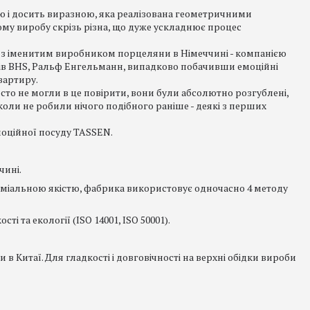
ою і досить виразною, яка реалізована геометричними
му виробу скрізь різна, що дуже ускладнює процес
 з іменитим виробником порцеляни в Німеччині - компанією
орів BHS, Ральф Енгельманн, випадково побачивши емоційні
вартиру.
то не могли в це повірити, вони були абсолютно розгублені,
коли не робили нічого подібного раніше - деякі з перших
моційної посуду TASSEN.
чині.
еміальною якістю, фабрика використовує одночасно 4 методу
 та екології (ISO 14001, ISO 50001).
 Китаї. Для гладкості і довговічності на верхні обідки вироби