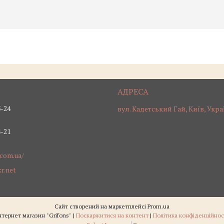
3-24
вул. Кадетський Гай, Київ, Укра
4-21
.com.ua/
r.net
Сайт створений на маркетплейсі
Prom.ua
Інтернет магазин "Grifons" |
Поскаржитися на контент
|
Політика конфіденційнос