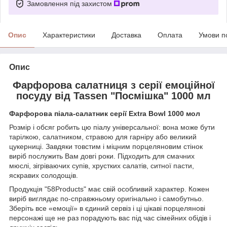
Замовлення під захистом
Опис
Характеристики
Доставка
Оплата
Умови п
Опис
Фарфорова салатниця з серії емоційної
посуду від Tassen "Посмішка" 1000 мл
Фарфорова піала-салатник серії Extra Bowl 1000 мол
Розмір і обсяг робить цю піалу універсальної: вона може бути
тарілкою, салатником, стравою для гарніру або великий
цукерниці. Завдяки товстим і міцним порцеляновим стінок
виріб послужить Вам довгі роки. Підходить для смачних
мюслі, зігріваючих супів, хрустких салатів, ситної пасти,
яскравих солодощів.
Продукція "58Products" має свій особливий характер. Кожен
виріб виглядає по-справжньому оригінально і самобутньо.
Зберіть все «емоції» в єдиний сервіз і ці цікаві порцелянові
персонажі ще не раз порадують вас під час сімейних обідів і