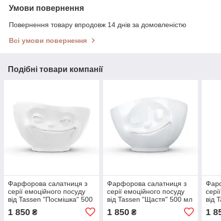
Умови повернення
Повернення товару впродовж 14 днів за домовленістю
Всі умови повернення
Подібні товари компанії
Фарфорова салатниця з
Фарфорова салатниця з
Фарф
серії емоційного посуду
серії емоційного посуду
сері
від Tassen "Посмішка" 500
від Tassen "Щастя" 500 мл
від 
мл
мл
1 850
1 850
1 8
₴
₴