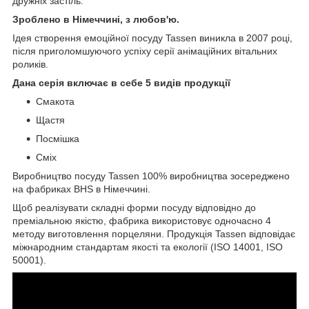
дружніх застіль.
Зроблено в Німеччині, з любов'ю.
Ідея створення емоційної посуду Tassen виникла в 2007 році,
після приголомшуючого успіху серії анімаційних вітальних
роликів.
Дана серія включає в себе 5 видів продукції
Смакота
Щастя
Посмішка
Сміх
Виробництво посуду Tassen 100% виробництва зосереджено
на фабриках BHS в Німеччині.
Щоб реалізувати складні форми посуду відповідно до
преміальною якістю, фабрика використовує одночасно 4
методу виготовлення порцеляни. Продукція Tassen відповідає
міжнародним стандартам якості та екології (ISO 14001, ISO
50001).