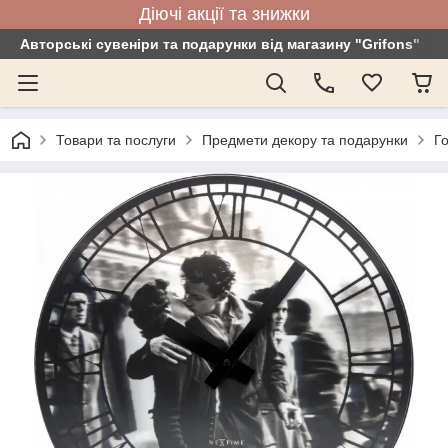
Діючі акції та знижки
Авторські сувеніри та подарунки від магазину "Grifons"
Товари та послуги
Предмети декору та подарунки
Го