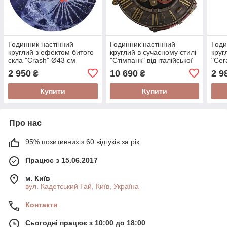
Годинник настінний
Годинник настінний
Годи
круглий з ефектом битого
круглий в сучасному стилі
круг
скла "Crash" Ø43 см
"Стімпанк" від італійської
"Cer
компанії Italfama Ø37 см
2 950
10 690
2 9
₴
₴
Купити
Купити
Про нас
95% позитивних з 60 відгуків за рік
Працює з 15.06.2017
м. Київ
вул. Кадетський Гай, Київ, Україна
Контакти
Сьогодні працює з 10:00 до 18:00