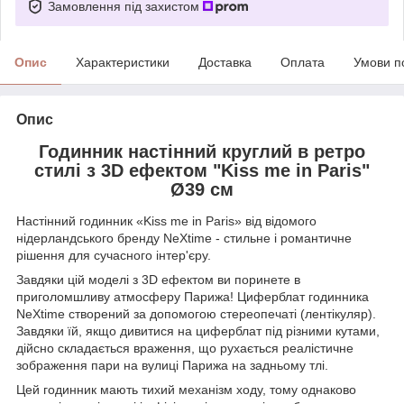
Замовлення під захистом
Опис
Характеристики
Доставка
Оплата
Умови п
Опис
Годинник настінний круглий в ретро
стилі з 3D ефектом "Kiss me in Paris"
Ø39 см
Настінний годинник «Kiss me in Paris» від відомого
нідерландського бренду NeXtime - стильне і романтичне
рішення для сучасного інтер'єру.
Завдяки цій моделі з 3D ефектом ви поринете в
приголомшливу атмосферу Парижа! Циферблат годинника
NeXtime створений за допомогою стереопечаті (лентікуляр).
Завдяки їй, якщо дивитися на циферблат під різними кутами,
дійсно складається враження, що рухається реалістичне
зображення пари на вулиці Парижа на задньому тлі.
Цей годинник мають тихий механізм ходу, тому однаково