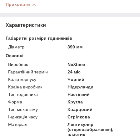
Приховати
Характеристики
Габаритні розміри годинників
Діаметр
390 мм
Основні
Виробник
NeXtime
Гарантійний термін
24 міс
Колір корпусу
Чорний
Країна виробник
Нідерланди
Тип годинника
Настінний
Форма
Кругла
Тип механізму
Кварцовий
Індикація часу
Стрілкова
Матеріал
Лентикуляр
(стереозображення),
пластик