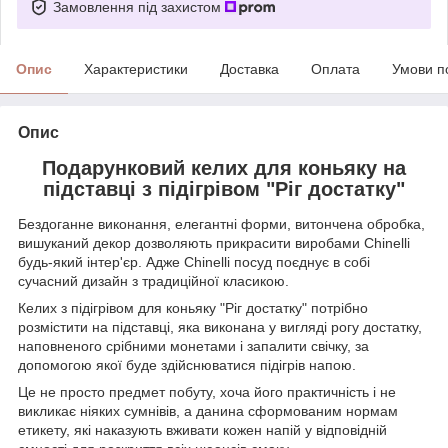
Замовлення під захистом
Опис
Характеристики
Доставка
Оплата
Умови п
Опис
Подарунковий келих для коньяку на
підставці з підігрівом "Ріг достатку"
Бездоганне виконання, елегантні форми, витончена обробка,
вишуканий декор дозволяють прикрасити виробами Chinelli
будь-який інтер'єр. Адже Chinelli посуд поєднує в собі
сучасний дизайн з традиційної класикою.
Келих з підігрівом для коньяку "Ріг достатку" потрібно
розмістити на підставці, яка виконана у вигляді рогу достатку,
наповненого срібними монетами і запалити свічку, за
допомогою якої буде здійснюватися підігрів напою.
Це не просто предмет побуту, хоча його практичність і не
викликає ніяких сумнівів, а данина сформованим нормам
етикету, які наказують вживати кожен напій у відповідній