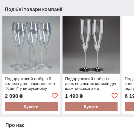
Подібні товари компанії
Подарунковий набір з 6
Подарунковий набір із
Пода
келихів для шампанського
двох весільних келихів для
конь
"Кіаніт" у вишуканому
шампанського на
підіг
дизайні об'єм 250 мл
оригінальній металевій
італ
2 090
1 490
6 1
₴
₴
ніжці "Метелик" об'єм 200
Chine
мл
Купити
Купити
Про нас