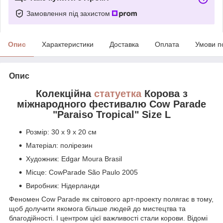
Замовлення під захистом
Опис
Характеристики
Доставка
Оплата
Умови п
Опис
Колекційна
статуетка
Корова з
міжнародного фестивалю Cow Parade
"Paraiso Tropical" Size L
Розмір: 30 x 9 x 20 см
Матеріал: полірезин
Художник: Edgar Moura Brasil
Місце: CowParade São Paulo 2005
Виробник: Нідерланди
Феномен Cow Parade як світового арт-проекту полягає в тому,
щоб долучити якомога більше людей до мистецтва та
благодійності. І центром цієї важливості стали корови. Відомі