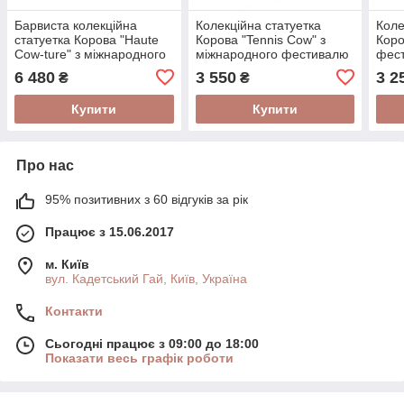
Барвиста колекційна
Колекційна статуетка
Коле
статуетка Корова "Haute
Корова "Tennis Cow" з
Коро
Cow-ture" з міжнародного
міжнародного фестивалю
фес
фестивалю Cow Parade
Cow Parade у Манчестер
"Alp
6 480
3 550
3 2
₴
₴
Size L
2004 року Size M
Shop
Купити
Купити
Про нас
95% позитивних з 60 відгуків за рік
Працює з 15.06.2017
м. Київ
вул. Кадетський Гай, Київ, Україна
Контакти
Сьогодні працює з 09:00 до 18:00
Показати весь графік роботи