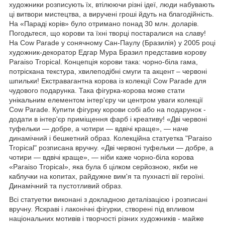
художники розписують їх, втілюючи різні ідеї, люди набувають
ці витвори мистецтва, а виручені гроші йдуть на благодійність.
На «Параді корів» було отримано понад 30 млн. доларів.
Погодьтеся, що корови та їхні творці постаралися на славу!
На Cow Parade у сонячному Сан-Паулу (Бразилія) у 2005 році
художник-декоратор Едгар Мура Бразил представив корову
Paraiso Tropical. Концепція корови така: чорно-біла гама,
потріскана текстура, хвилеподібні смуги та акцент – червоні
шпильки! Екстравагантна корова із колекції Cow Parade для
чудового подарунка. Така фігурка-корова може стати
унікальним елементом інтер'єру чи центром уваги колекції
Cow Parade. Купити фігурку корови собі або на подарунок -
додати в інтер'єр приміщення фарб і креативу! «Дві червоні
туфельки — добре, а чотири — вдвічі краще», — наче
динамічний і бешкетний образ. Колекційна статуетка "Paraiso
Tropical" розписана вручну. «Дві червоні туфельки — добре, а
чотири — вдвічі краще», — ніби каже чорно-біла корова
«Paraiso Tropical», яка була б цілком серйозною, якби не
каблучки на копитах, райдужне вим'я та пухнасті вії героїні.
Динамічний та пустотливий образ.
Всі статуетки виконані з докладною деталізацією і розписані
вручну. Яскраві і лаконічні фігурки, створені під впливом
національних мотивів і творчості різних художників - майже