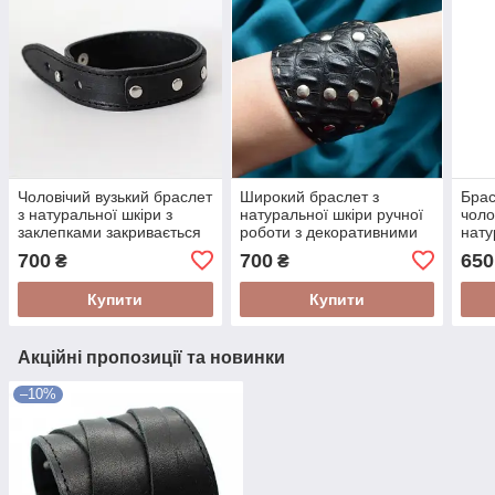
Чоловічий вузький браслет
Широкий браслет з
Брас
з натуральної шкіри з
натуральної шкіри ручної
чоло
заклепками закривається
роботи з декоративними
нату
на кобурний гвинт
металевими заклепками
робо
700
700
650
₴
₴
Купити
Купити
Акційні пропозиції та новинки
–10%