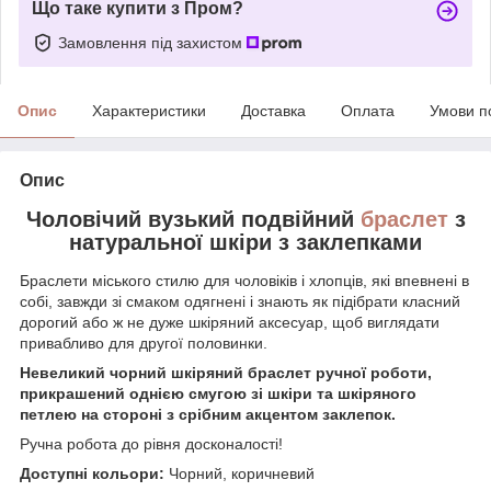
Що таке купити з Пром?
Замовлення під захистом
Опис
Характеристики
Доставка
Оплата
Умови п
Опис
Чоловічий вузький подвійний
браслет
з
натуральної шкіри з заклепками
Браслети міського стилю для чоловіків і хлопців, які впевнені в
собі, завжди зі смаком одягнені і знають як підібрати класний
дорогий або ж не дуже шкіряний аксесуар, щоб виглядати
привабливо для другої половинки.
Невеликий чорний шкіряний браслет ручної роботи,
прикрашений однією смугою зі шкіри та шкіряного
петлею на стороні з срібним акцентом заклепок.
Ручна робота до рівня досконалості!
Доступні кольори:
Чорний, коричневий