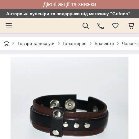
Діючі акції та знижки
Авторські сувеніри та подарунки від магазину "Grifons"
Товари та послуги
Галантерея
Браслети
Чоловічі