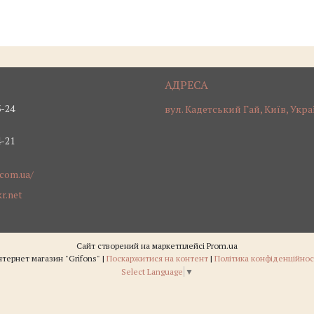
3-24
вул. Кадетський Гай, Київ, Укра
4-21
.com.ua/
r.net
Сайт створений на маркетплейсі
Prom.ua
Інтернет магазин "Grifons" |
Поскаржитися на контент
|
Політика конфіденційнос
Select Language
▼