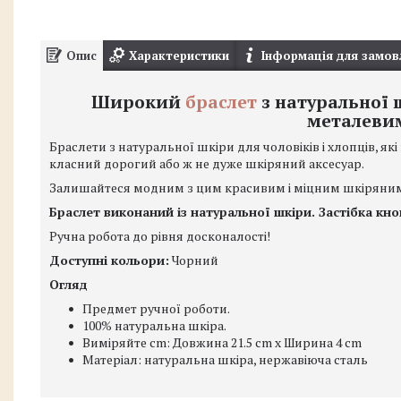
Опис
Характеристики
Інформація для замов
Широкий
браслет
з натуральної 
металеви
Браслети з натуральної шкіри для чоловіків і хлопців, які 
класний дорогий або ж не дуже шкіряний аксесуар.
Залишайтеся модним з цим красивим і міцним шкіряним
Браслет виконаний із натуральної шкіри. Застібка кно
Ручна робота до рівня досконалості!
Доступні кольори:
Чорний
Огляд
Предмет ручної роботи.
100% натуральна шкіра.
Виміряйте cm: Довжина 21.5 cm x Ширина 4 cm
Матеріал: натуральна шкіра, нержавіюча сталь