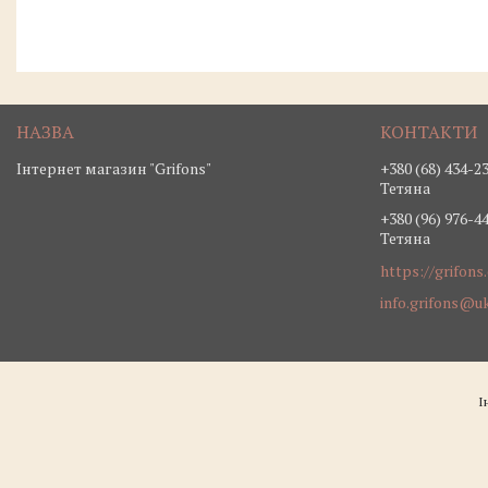
Інтернет магазин "Grifons"
+380 (68) 434-2
Тетяна
+380 (96) 976-4
Тетяна
https://grifons
info.grifons@uk