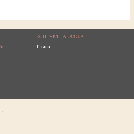
Тетяна
їна
ті