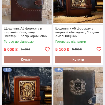
Щоденник А5 формату в
Щоденник А5 формату в
шкіряній обкладинці
шкіряній обкладинці "Богдан
"Вестерн". Колір коричневий
Хмельницький"
Готово до відправки
Готово до відправки
5 000
5 100
₴
₴
5 400 ₴
5 400 ₴
Купити
Купити
–6%
–6%