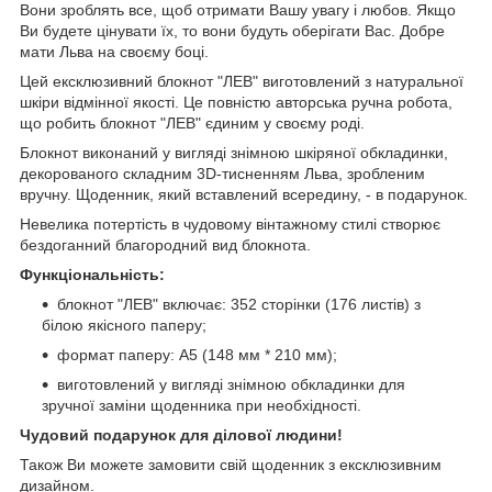
Вони зроблять все, щоб отримати Вашу увагу і любов. Якщо
Ви будете цінувати їх, то вони будуть оберігати Вас. Добре
мати Льва на своєму боці.
Цей ексклюзивний блокнот "ЛЕВ" виготовлений з натуральної
шкіри відмінної якості. Це повністю авторська ручна робота,
що робить блокнот "ЛЕВ" єдиним у своєму роді.
Блокнот виконаний у вигляді знімною шкіряної обкладинки,
декорованого складним 3D-тисненням Льва, зробленим
вручну. Щоденник, який вставлений всередину, - в подарунок.
Невелика потертість в чудовому вінтажному стилі створює
бездоганний благородний вид блокнота.
Функціональність:
блокнот "ЛЕВ" включає: 352 сторінки (176 листів) з
білою якісного паперу;
формат паперу: А5 (148 мм * 210 мм);
виготовлений у вигляді знімною обкладинки для
зручної заміни щоденника при необхідності.
Чудовий подарунок для ділової людини!
Також Ви можете замовити свій щоденник з ексклюзивним
дизайном.