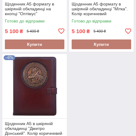
Щоденник А5 формату в
Щоденник А5 формату в
шкіряній обкладинці на
шкіряній обкладинці "Мітка".
кнопці "Оптімус"
Колір коричневий
Готово до відправки
Готово до відправки
5 100
5 100
₴
₴
5 400 ₴
5 400 ₴
Купити
Купити
–6%
Щоденник А5 в шкіряній
обкладинці "Дмитро
Донський". Колір коричневий