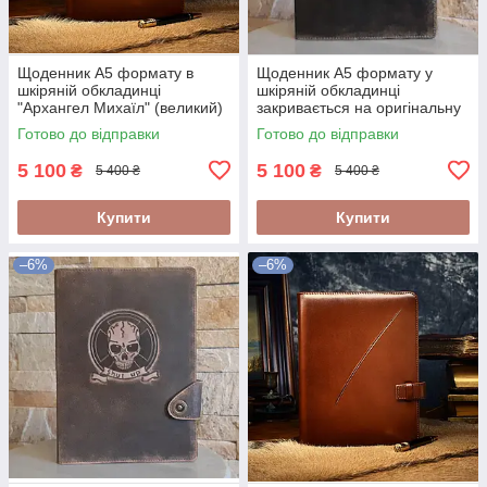
Щоденник А5 формату в
Щоденник А5 формату у
шкіряній обкладинці
шкіряній обкладинці
"Архангел Михаїл" (великий)
закривається на оригінальну
кнопку "Герб України"
Готово до відправки
Готово до відправки
5 100
5 100
₴
₴
5 400 ₴
5 400 ₴
Купити
Купити
–6%
–6%