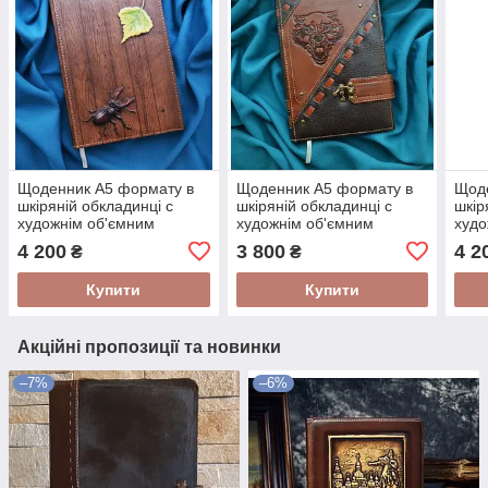
Щоденник А5 формату в
Щоденник А5 формату в
Щод
шкіряній обкладинці c
шкіряній обкладинці c
шкір
художнім об'ємним
художнім об'ємним
худо
тисненням ручної роботи
тисненням ручної роботи
тисн
4 200
3 800
4 2
₴
₴
"Жук-рогач"
"Хижий звір"
"Коз
Купити
Купити
Акційні пропозиції та новинки
–7%
–6%