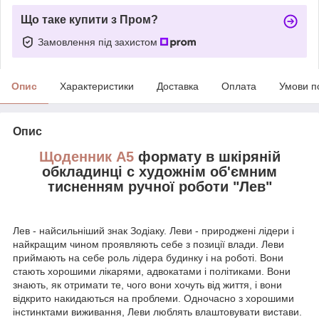
Що таке купити з Пром?
Замовлення під захистом
Опис
Характеристики
Доставка
Оплата
Умови п
Опис
Щоденник А5
формату в шкіряній
обкладинці c художнім об'ємним
тисненням ручної роботи "Лев"
Лев - найсильніший знак Зодіаку. Леви - природжені лідери і
найкращим чином проявляють себе з позиції влади. Леви
приймають на себе роль лідера будинку і на роботі. Вони
стають хорошими лікарями, адвокатами і політиками. Вони
знають, як отримати те, чого вони хочуть від життя, і вони
відкрито накидаються на проблеми. Одночасно з хорошими
інстинктами виживання, Леви люблять влаштовувати вистави.