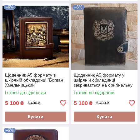
–6%
–6%
Щоденник А5 формату в
Щоденник А5 формату у
шкіряній обкладинці "Богдан
шкіряній обкладинці
Хмельницький"
закривається на оригінальну
кнопку "Герб України"
Готово до відправки
Готово до відправки
5 100
5 100
₴
₴
5 400 ₴
5 400 ₴
Купити
Купити
–6%