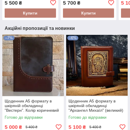
5 500
5 700
5 1
₴
₴
Укра
Купити
Купити
Акційні пропозиції та новинки
–7%
–6%
Щоденник А5 формату в
Щоденник А5 формату в
шкіряній обкладинці
шкіряній обкладинці
"Вестерн". Колір коричневий
"Архангел Михаїл" (великий)
Готово до відправки
Готово до відправки
5 000
5 100
₴
₴
5 400 ₴
5 400 ₴