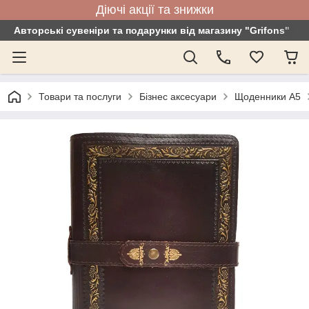
Діючі акції та знижки
Авторські сувеніри та подарунки від магазину "Grifons"
Товари та послуги
Бізнес аксесуари
Щоденники А5