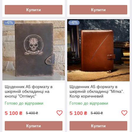
Купити
Купити
–6%
–6%
Щоденник А5 формату в
Щоденник А5 формату в
шкіряній обкладинці на
шкіряній обкладинці "Мітка".
кнопці "Оптімус"
Колір коричневий
Готово до відправки
Готово до відправки
5 100
5 100
₴
₴
5 400 ₴
5 400 ₴
Купити
Купити