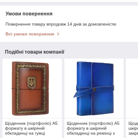
Умови повернення
Повернення товару впродовж 14 днів за домовленістю
Всі умови повернення
Подібні товари компанії
Щоденник (портфоліо) А5
Щоденник (портфоліо) А5
Щод
формату в шкіряній
формату в шкіряній
шкір
обкладинці на гумці
обкладинці на ремінці з
закр
"Президент 1"
кнопкою "Лофт"
ориг