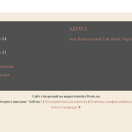
3-24
вул. Кадетський Гай, Київ, Укра
4-21
.com.ua/
r.net
Сайт створений на маркетплейсі
Prom.ua
Інтернет магазин "Grifons" |
Поскаржитися на контент
|
Політика конфіденційнос
Select Language
▼