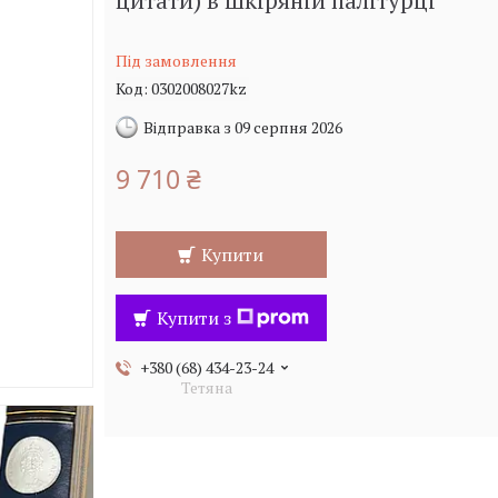
цитати) в шкіряній палітурці
Під замовлення
Код:
0302008027kz
Відправка з 09 серпня 2026
9 710 ₴
Купити
Купити з
+380 (68) 434-23-24
Тетяна