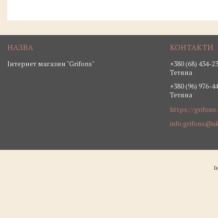
Інтернет магазин "Grifons"
+380 (68) 434-2
Тетяна
+380 (96) 976-4
Тетяна
https://grifons
info.grifons@uk