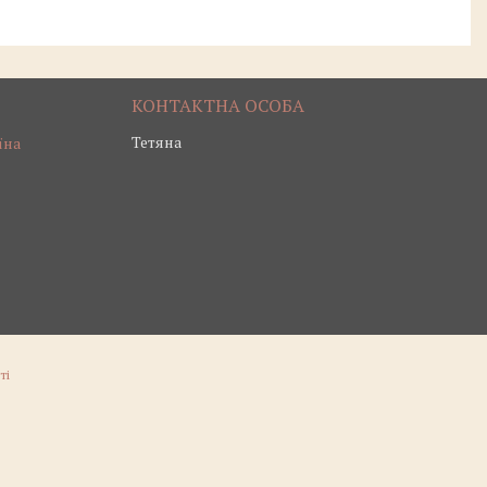
Тетяна
їна
ті