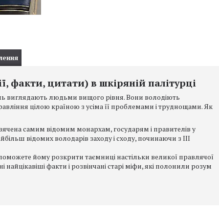
лення
ії, факти, цитати) в шкіряній палітурці
день виглядають людьми вищого рівня. Вони володіють
равління цілою країною з усіма її проблемами і труднощами. Як
исвячена самим відомим монархам, государям і правителів у
айбільш відомих володарів заходу і сходу, починаючи з III
оможете йому розкрити таємниці настільки великої правлячої
ні найцікавіші факти і розвінчані старі міфи, які полонили розум