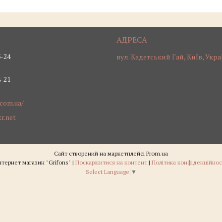
3-24
вул. Кадетський Гай, Київ, Укра
4-21
.com.ua/
r.net
Сайт створений на маркетплейсі
Prom.ua
Інтернет магазин "Grifons" |
Поскаржитися на контент
|
Політика конфіденційнос
Select Language
▼