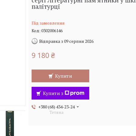
серії Літературні пам'ятники у шк
палітурці
Під замовлення
Код:
0302006146
Відправка з 09 серпня 2026
9 180 ₴
Купити
Купити з
+380 (68) 434-23-24
Тетяна