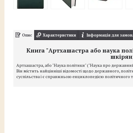
Опис
Характеристики
Інформація для замов
Книга "Артхашастра або наука полі
шкірян
Артхашастра, або "Наука політики" ("Наука про державний 
Він містить найцінніші відомості щодо державного, полі
суспільства і є справжньою енциклопедією політичного т