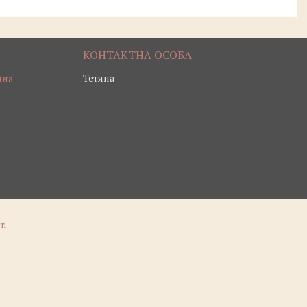
Тетяна
їна
ті