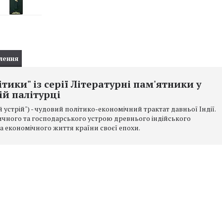
лення
тики" із серії Літературні пам'ятники у
ій палітурці
устрій") - чудовий політико-економічний трактат давньої Індії.
тичного та господарського устрою древнього індійського
а економічного життя країни своєї епохи.