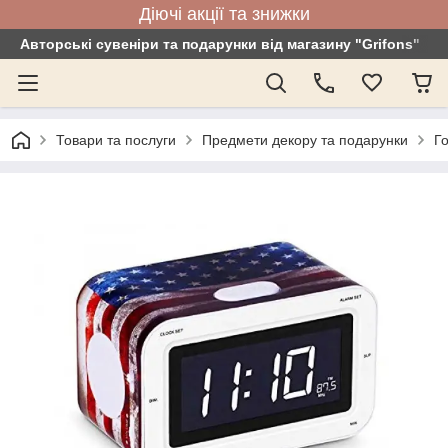
Діючі акції та знижки
Авторські сувеніри та подарунки від магазину "Grifons"
Товари та послуги
Предмети декору та подарунки
Го