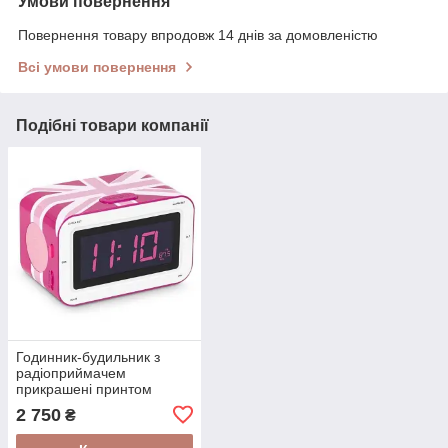
Умови повернення
Повернення товару впродовж 14 днів за домовленістю
Всі умови повернення
Подібні товари компанії
Годинник-будильник з
радіоприймачем
прикрашені принтом
Британського прапора
2 750
₴
"Британський прапор"