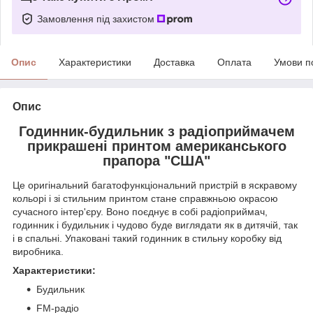
Замовлення під захистом
Опис
Характеристики
Доставка
Оплата
Умови п
Опис
Годинник-будильник з радіоприймачем
прикрашені принтом американського
прапора "США"
Це оригінальний багатофункціональний пристрій в яскравому
кольорі і зі стильним принтом стане справжньою окрасою
сучасного інтер'єру. Воно поєднує в собі радіоприймач,
годинник і будильник і чудово буде виглядати як в дитячій, так
і в спальні. Упаковані такий годинник в стильну коробку від
виробника.
Характеристики:
Будильник
FM-радіо