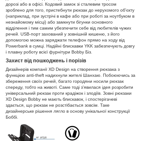
дорозі або в офісі. Кодовий замок зі сталевим тросом
зроблено для того, пристебнути рюкзак до нерухомого об'єкту
(наприклад, при зустрічі в кафе або при роботі за ноутбуком в
незнайомому місці) або замкнути бігунки основного
відділення і тим самим убезпечити себе від любителів чужих
речей. USB-порт захований у зовнішній кишеню, з його
допомогою можна заряджати телефон прямо на ходу від
Powerbank в сумці. Надійні блискавки YKK забезпечують довгу
і плавну роботу всієї фурнітури Bobby Біз.
Захист від пошкоджень і порізів
Дизайнерів компанії XD Design на створення рюкзака з
функцією anti-theft надихнули жителі Шанхаю. Побоюючись за
збереження своїх речей, багато городяни носили рюкзак
спереду, тобто на животі. Саме тоді з'явилася ідея розробити
універсальний рюкзак проти крадіжок і злодіїв. Зовні рюкзаки
XD Design Bobby не мають блискавок, і спостерігачеві
здається, що рюкзак не розстібається зовсім. Таке
дизайнерське рішення лягло в основу унікальної конструкції
Боббі.