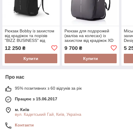
Рюкзак Bobby із захистом
Рюкзак для подорожей
Місь
від крадіжок та порізів
(валіза на колесах) із
захи
"BIZZ BUSINESS" від
захистом від крадіжок XD
Desi
голландської фірми XD
Design Bobby "Backpack
15.6
12 250
9 700
5 2
₴
₴
Design
Trolley"
Купити
Купити
Про нас
95% позитивних з 60 відгуків за рік
Працює з 15.06.2017
м. Київ
вул. Кадетський Гай, Київ, Україна
Контакти