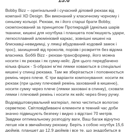
Bobby Bizz – оригінальний і сучасний діловий рюкзак від
компанії XD Design. Він виконаний у класичному чорному і
синьому кольорі. Рюкзак, як і його старші брати Bobby,
скомпонований за принципом Протикрадій (декілька шарів
тканини, кишені для ноутбука і планшета пом'якшують удари,
легкосплавний алюмінієвий каркас, зовнішні кишені на
блискавці-невидимці, у лямці вбудований кодовий замок і
трос), захищений від проколів, порізів і розкриття без відома
власника. Боббі Bizz - рюкзак-трансформер, його можна
носити і як рюкзак і як сумку-кейс. Для цього передбачено
кілька фішок - S-образні м'які лямки ховаються в спеціальні
кишені у спинці рюкзака. Там же зберігається і поповнюється
ремінь через плече. Є три варіанти компонування: носити як
рюкзак (при цьому плечовий ремінь захований в кишеню),
носити сумку через плече (лямки заховані в спинку), сховати
лямки і плечовий ремінь і носити як кейс через бічну ручку.
Водовідштовхувальний матеріал, легко чиститься вологою
серветкою. Світловідбиваючі елементи в темний час доби
значно підвищують безпеку і видно з відстані 70 метрів.
Завдяки оптимальному розподілу ваги, Ваш багаж відчутно
легше ніж в звичайному рюкзаку. Беріть з собою ноутбук 15,6
дюймів, планшет до 12,9 дюймів і все те, що знадобиться в