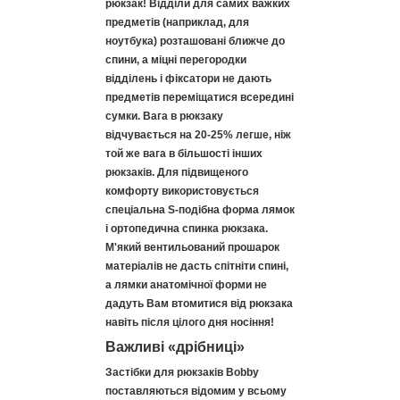
рюкзак! Відділи для самих важких
предметів (наприклад, для
ноутбука) розташовані ближче до
спини, а міцні перегородки
відділень і фіксатори не дають
предметів переміщатися всередині
сумки. Вага в рюкзаку
відчувається на 20-25% легше, ніж
той же вага в більшості інших
рюкзаків. Для підвищеного
комфорту використовується
спеціальна S-подібна форма лямок
і ортопедична спинка рюкзака.
М'який вентильований прошарок
матеріалів не дасть спітніти спині,
а лямки анатомічної форми не
дадуть Вам втомитися від рюкзака
навіть після цілого дня носіння!
Важливі «дрібниці»
Застібки для рюкзаків Bobby
поставляються відомим у всьому